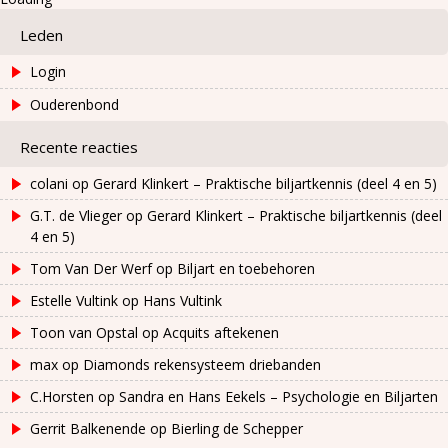
Leden
Login
Ouderenbond
Recente reacties
colani
op
Gerard Klinkert – Praktische biljartkennis (deel 4 en 5)
G.T. de Vlieger
op
Gerard Klinkert – Praktische biljartkennis (deel
4 en 5)
Tom Van Der Werf
op
Biljart en toebehoren
Estelle Vultink
op
Hans Vultink
Toon van Opstal
op
Acquits aftekenen
max
op
Diamonds rekensysteem driebanden
C.Horsten
op
Sandra en Hans Eekels – Psychologie en Biljarten
Gerrit Balkenende
op
Bierling de Schepper