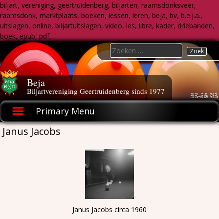
biljart, vereniging, geertruidenberg, biljarten, raamsdonksveer,
raamsdonk, marktplaats, boeken, lessen, leren, beja, bv, b.e.j.a.,
uitslagen, online, biljartuitslagen, video, les, libre, kader, driebanden,
boek, epub, pdf,
Skip
Search
to
for:
content
Beja
Biljartvereniging Geertruidenberg sinds 1977
Primary Menu
Janus Jacobs
Janus Jacobs circa 1960