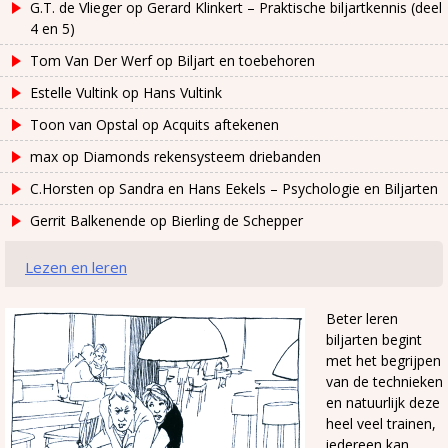
G.T. de Vlieger
op
Gerard Klinkert – Praktische biljartkennis (deel
4 en 5)
Tom Van Der Werf
op
Biljart en toebehoren
Estelle Vultink
op
Hans Vultink
Toon van Opstal
op
Acquits aftekenen
max
op
Diamonds rekensysteem driebanden
C.Horsten
op
Sandra en Hans Eekels – Psychologie en Biljarten
Gerrit Balkenende
op
Bierling de Schepper
Lezen en leren
Beter leren
biljarten begint
met het begrijpen
van de technieken
en natuurlijk deze
heel veel trainen,
iedereen kan