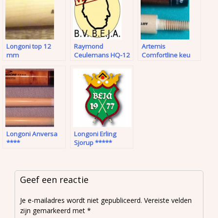
Longoni top 12
Raymond
Artemis
mm
Ceulemans HQ-12
Comfortline keu
/ 5 libre keu
Longoni Anversa
Longoni Erling
****
Sjorup *****
Geef een reactie
Je e-mailadres wordt niet gepubliceerd.
Vereiste velden
zijn gemarkeerd met
*