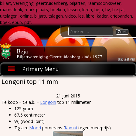
biljart, vereniging, geertruidenberg, biljarten, raamsdonksveer,
raamsdonk, marktplaats, boeken, lessen, leren, beja, bv, b.e.j.a.,
uitslagen, online, biljartuitslagen, video, les, libre, kader, driebanden,
boek, epub, pdf,
Skip
Search
to
for:
content
Beja
Biljartvereniging Geertruidenberg sinds 1977
Primary Menu
Longoni top 11 mm
21 juni 2015
Te koop – t.e.a.b. –
Longoni
top 11 millimeter
125 gram
67,5 centimeter
WJ (wood joint)
Z.g.a.n.
Moori
pomerans (
Kamui
tegen meerprijs)