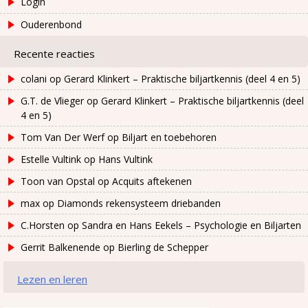
Login
Ouderenbond
Recente reacties
colani
op
Gerard Klinkert – Praktische biljartkennis (deel 4 en 5)
G.T. de Vlieger
op
Gerard Klinkert – Praktische biljartkennis (deel
4 en 5)
Tom Van Der Werf
op
Biljart en toebehoren
Estelle Vultink
op
Hans Vultink
Toon van Opstal
op
Acquits aftekenen
max
op
Diamonds rekensysteem driebanden
C.Horsten
op
Sandra en Hans Eekels – Psychologie en Biljarten
Gerrit Balkenende
op
Bierling de Schepper
Lezen en leren