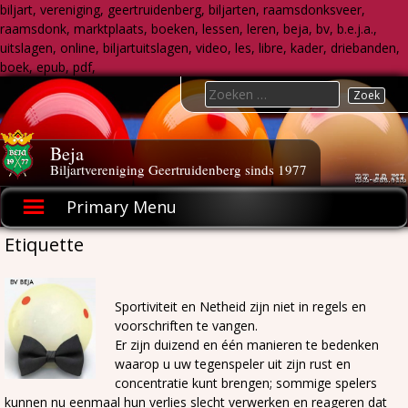
biljart, vereniging, geertruidenberg, biljarten, raamsdonksveer,
raamsdonk, marktplaats, boeken, lessen, leren, beja, bv, b.e.j.a.,
uitslagen, online, biljartuitslagen, video, les, libre, kader, driebanden,
boek, epub, pdf,
Skip
Search
to
for:
content
Beja
Biljartvereniging Geertruidenberg sinds 1977
Primary Menu
Etiquette
Sportiviteit en Netheid zijn niet in regels en
voorschriften te vangen.
Er zijn duizend en één manieren te bedenken
waarop u uw tegenspeler uit zijn rust en
concentratie kunt brengen; sommige spelers
kunnen nu eenmaal hun verlies slecht verwerken en reageren dat