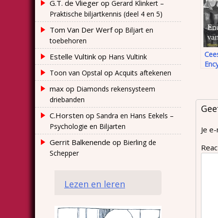
G.T. de Vlieger
op
Gerard Klinkert –
Praktische biljartkennis (deel 4 en 5)
Tom Van Der Werf
op
Biljart en
toebehoren
Cee
Estelle Vultink
op
Hans Vultink
Enc
op
Toon van Opstal
Acquits aftekenen
de E
(201
max
op
Diamonds rekensysteem
driebanden
Gee
C.Horsten
op
Sandra en Hans Eekels –
Psychologie en Biljarten
Je e-
Gerrit Balkenende
op
Bierling de
Reac
Schepper
Lezen en leren