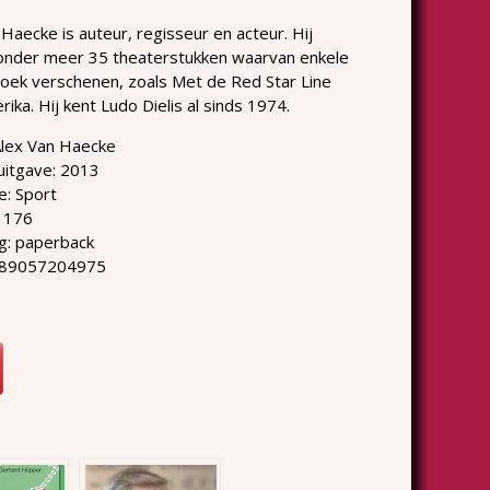
Haecke is auteur, regisseur en acteur. Hij
onder meer 35 theaterstukken waarvan enkele
boek verschenen, zoals Met de Red Star Line
ika. Hij kent Ludo Dielis al sinds 1974.
Alex Van Haecke
 uitgave: 2013
e: Sport
: 176
g: paperback
789057204975