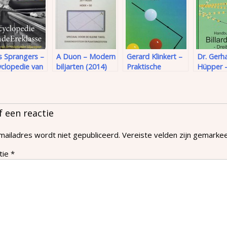
s Sprangers –
A Duon – Modern
Gerard Klinkert –
Dr. Gerh
yclopedie van
biljarten (2014)
Praktische
Hüpper 
reklasse
biljartkennis (deel
Handbuc
1)
3)
Billardsp
Dreiban
f een reactie
mailadres wordt niet gepubliceerd.
Vereiste velden zijn gemark
tie
*