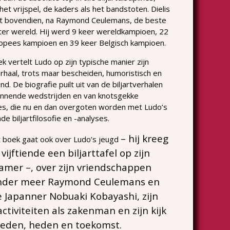
het vrijspel, de kaders als het bandstoten. Dielis
ijft bovendien, na Raymond Ceulemans, de beste
r ter wereld. Hij werd 9 keer wereldkampioen, 22
opees kampioen en 39 keer Belgisch kampioen.
ek vertelt Ludo op zijn typische manier zijn
rhaal, trots maar bescheiden, humoristisch en
d. De biografie puilt uit van de biljartverhalen
nnende wedstrijden en van knotsgekke
s, die nu en dan overgoten worden met Ludo’s
de biljartfilosofie en -analyses.
– hij kreeg
 boek gaat ook over Ludo’s jeugd
 vijftiende een biljarttafel op zijn
amer –, over zijn vriendschappen
nder meer Raymond Ceulemans en
 Japanner Nobuaki Kobayashi, zijn
ctiviteiten als zakenman en zijn kijk
leden, heden en toekomst.