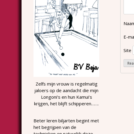
Naa
E-ma
Site
Zelfs mijn vrouw is regelmatig
jaloers op de aandacht die mijn
Longoni’s en hun Kamui’s
krijgen, het blijft schipperen…….
Beter leren biljarten begint met
het begrijpen van de
technieken en natuurlijk deze