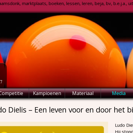
msdonk, marktplaats, boeken, lessen, leren, beja, bv, b.e.j.a., uitsl
77
Competitie
Kampioenen
Materiaal
Media
o Dielis – Een leven voor en door het bi
Ludo Diel
Hij stond