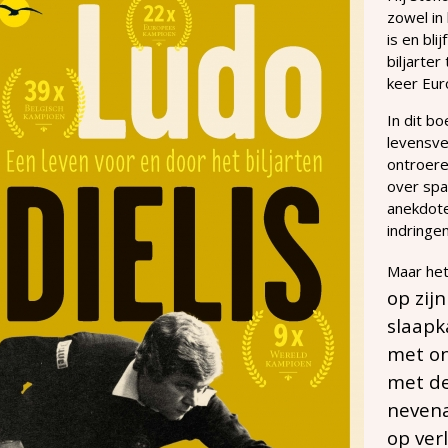
zowel in 
is en bl
biljarte
keer Eur
In dit bo
levensve
ontroeren
over spa
anekdote
indringen
Maar het
op zijn
slaapk
met o
met de
nevena
op ver