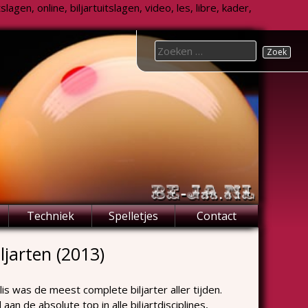
agen, online, biljartuitslagen, video, les, libre, kader,
Search
for:
Techniek
Spelletjes
Contact
ljarten (2013)
is was de meest complete biljarter aller tijden.
 aan de absolute top in alle biljartdisciplines,