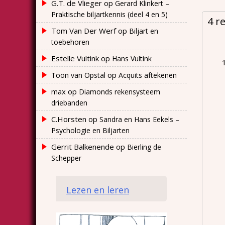
G.T. de Vlieger
op
Gerard Klinkert –
Praktische biljartkennis (deel 4 en 5)
4 r
Tom Van Der Werf
op
Biljart en
toebehoren
Estelle Vultink
op
Hans Vultink
op
Toon van Opstal
Acquits aftekenen
max
op
Diamonds rekensysteem
driebanden
C.Horsten
op
Sandra en Hans Eekels –
Psychologie en Biljarten
Gerrit Balkenende
op
Bierling de
Schepper
Lezen en leren