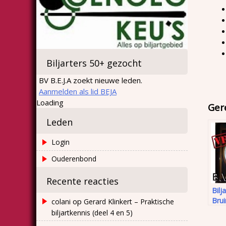
Biljarters 50+ gezocht
BV B.E.J.A zoekt nieuwe leden.
Aanmelden als lid BEJA
Loading
Ger
Leden
Login
Ouderenbond
Recente reacties
Bilj
Brui
op
colani
Gerard Klinkert – Praktische
biljartkennis (deel 4 en 5)