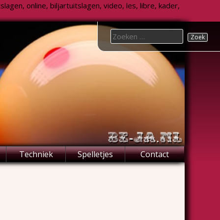
agen, online, biljartuitslagen, video, les, libre, kader,
Search
for:
Techniek
Spelletjes
Contact