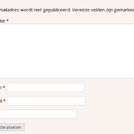
mailadres wordt niet gepubliceerd.
Vereiste velden zijn gemark
tie
*
m
*
il
*