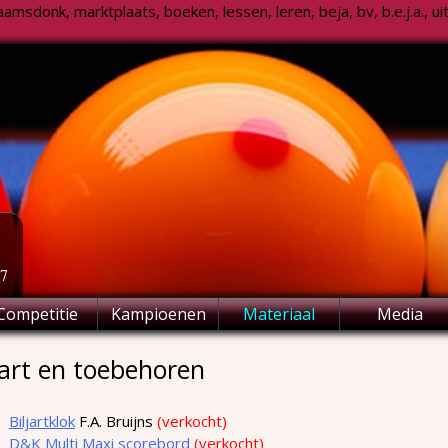
msdonk, marktplaats, boeken, lessen, leren, beja, bv, b.e.j.a., uitsl
77
Competitie
Kampioenen
Materiaal
Media
jart en toebehoren
Biljartklok
F.A. Bruijns
(verkocht)
D&K Multi Maxi scorebord
(verkocht)