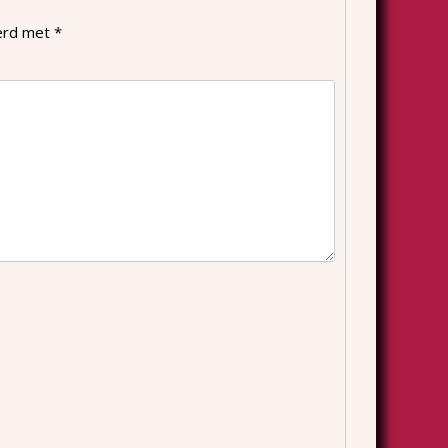
eerd met
*