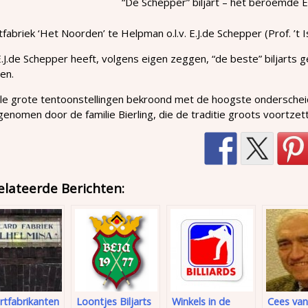
“De Schepper” biljart – het beroemde 
rtfabriek ‘Het Noorden’ te Helpman o.l.v. E.J.de Schepper (Prof. ’t
.J.de Schepper heeft, volgens eigen zeggen, “de beste” biljarts 
en.
lle grote tentoonstellingen bekroond met de hoogste onderschei
enomen door de familie Bierling, die de traditie groots voortzet
elateerde Berichten:
artfabrikanten
Loontjes Biljarts
Winkels in de
Cees van