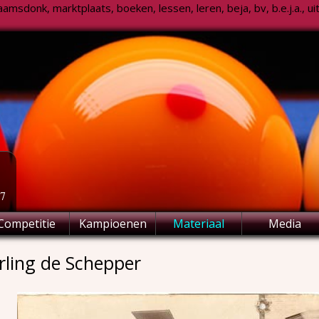
msdonk, marktplaats, boeken, lessen, leren, beja, bv, b.e.j.a., uitsl
77
Competitie
Kampioenen
Materiaal
Media
rling de Schepper