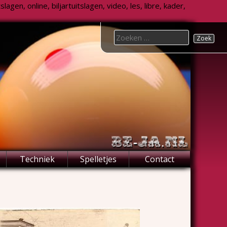
agen, online, biljartuitslagen, video, les, libre, kader,
Search
for:
Techniek
Spelletjes
Contact