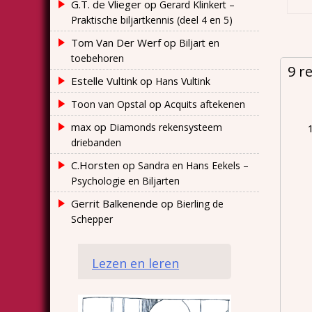
G.T. de Vlieger
op
Gerard Klinkert –
Praktische biljartkennis (deel 4 en 5)
Tom Van Der Werf
op
Biljart en
toebehoren
9 r
Estelle Vultink
op
Hans Vultink
op
Toon van Opstal
Acquits aftekenen
max
op
Diamonds rekensysteem
driebanden
C.Horsten
op
Sandra en Hans Eekels –
Psychologie en Biljarten
Gerrit Balkenende
op
Bierling de
Schepper
Lezen en leren