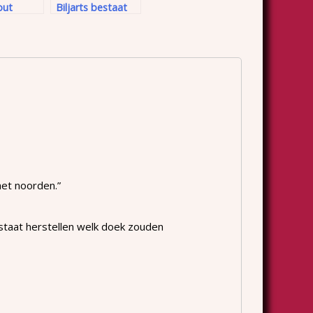
out
Biljarts bestaat
60 jaar
het noorden.”
 staat herstellen welk doek zouden