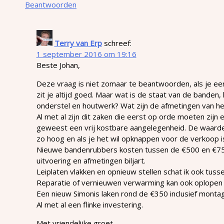
Beantwoorden
Terry van Erp
schreef:
1 september 2016 om 19:16
Beste Johan,
Deze vraag is niet zomaar te beantwoorden, als je ee
zit je altijd goed. Maar wat is de staat van de banden,
onderstel en houtwerk? Wat zijn de afmetingen van he
Al met al zijn dit zaken die eerst op orde moeten zijn en
geweest een vrij kostbare aangelegenheid. De waarde 
zo hoog en als je het wil opknappen voor de verkoop is
Nieuwe bandenrubbers kosten tussen de €500 en €750 
uitvoering en afmetingen biljart.
Leiplaten vlakken en opnieuw stellen schat ik ook tus
Reparatie of vernieuwen verwarming kan ook oplopen 
Een nieuw Simonis laken rond de €350 inclusief monta
Al met al een flinke investering.
Met vriendelijke groet,