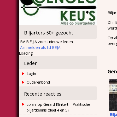
Bilja
Dhr E
werd
Biljarters 50+ gezocht
Op a
BV B.E.J.A zoekt nieuwe leden.
overg
Aanmelden als lid BEJA
Loading
Leden
Ger
Login
Ouderenbond
Recente reacties
op
colani
Gerard Klinkert – Praktische
biljartkennis (deel 4 en 5)
Bilj