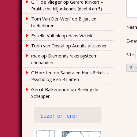
G.T. de Vlieger
op
Gerard Klinkert –
Praktische biljartkennis (deel 4 en 5)
Tom Van Der Werf
op
Biljart en
toebehoren
Naa
Estelle Vultink
op
Hans Vultink
E-ma
op
Toon van Opstal
Acquits aftekenen
Site
max
op
Diamonds rekensysteem
driebanden
C.Horsten
op
Sandra en Hans Eekels –
Psychologie en Biljarten
Gerrit Balkenende
op
Bierling de
Schepper
Lezen en leren