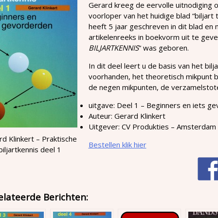
Gerard kreeg de eervolle uitnodiging o
voorloper van het huidige blad “biljart 
heeft 5 jaar geschreven in dit blad e
artikelenreeks in boekvorm uit te geven
BILJARTKENNIS
” was geboren.
In dit deel leert u de basis van het bi
voorhanden, het theoretisch mikpunt b
de negen mikpunten, de verzamelstote
uitgave: Deel 1 – Beginners en iets g
Auteur: Gerard Klinkert
Uitgever
: CV Produkties – Amsterdam
d Klinkert – Praktische
Bestellen klik hier
biljartkennis deel 1
elateerde Berichten: