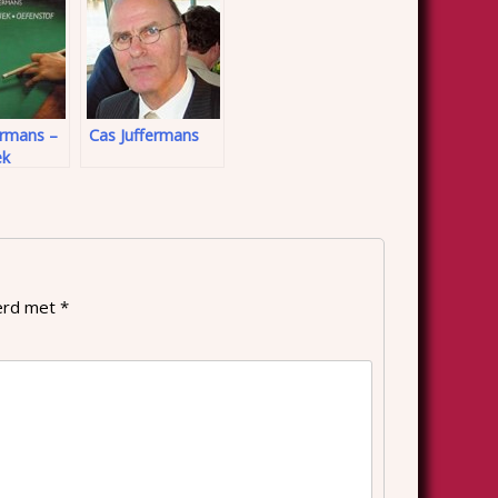
ermans –
Cas Juffermans
ek
ten
eerd met
*