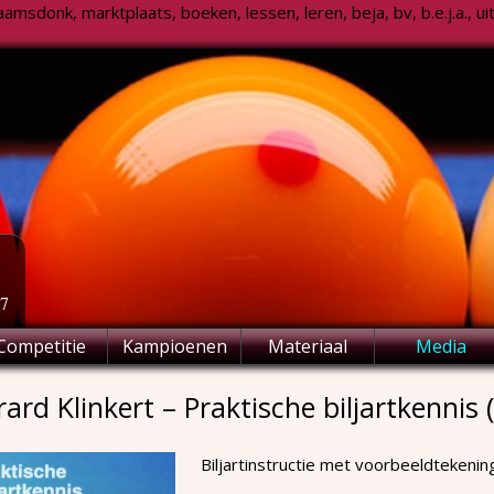
msdonk, marktplaats, boeken, lessen, leren, beja, bv, b.e.j.a., uitsl
77
Competitie
Kampioenen
Materiaal
Media
ard Klinkert – Praktische biljartkennis (
Biljartinstructie met voorbeeldtekening