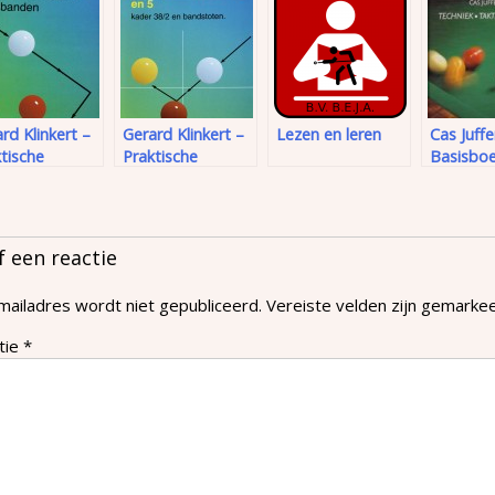
rd Klinkert –
Gerard Klinkert –
Lezen en leren
Cas Juff
tische
Praktische
Basisbo
artkennis (deel
biljartkennis (deel
Bandsto
4 en 5)
(1990)
f een reactie
mailadres wordt niet gepubliceerd.
Vereiste velden zijn gemark
tie
*