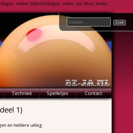
agen, online, biljartuitslagen, video, les, libre, kader,
Search
for:
Techniek
Spelletjes
Contact
deel 1)
en en heldere uitleg.