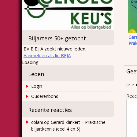
Gera
Biljarters 50+ gezocht
Prak
BV B.E.J.A zoekt nieuwe leden.
bilj
Aanmelden als lid BEJA
3)
Loading
Gee
Leden
Je e-
Login
Reac
Ouderenbond
Recente reacties
op
colani
Gerard Klinkert – Praktische
biljartkennis (deel 4 en 5)