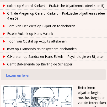
colani
op
Gerard Klinkert – Praktische biljartkennis (deel 4 en 5)
G.T. de Vlieger
op
Gerard Klinkert – Praktische biljartkennis (deel
4 en 5)
Tom Van Der Werf
op
Biljart en toebehoren
Estelle Vultink
op
Hans Vultink
Toon van Opstal
op
Acquits aftekenen
max
op
Diamonds rekensysteem driebanden
C.Horsten
op
Sandra en Hans Eekels – Psychologie en Biljarten
Gerrit Balkenende
op
Bierling de Schepper
Lezen en leren
Beter leren
biljarten begint
met het begrijpen
van de technieken