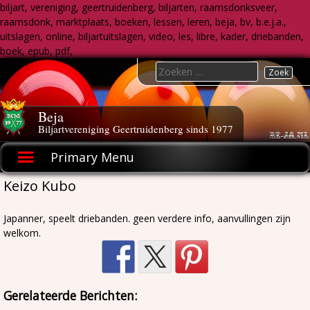
biljart, vereniging, geertruidenberg, biljarten, raamsdonksveer,
raamsdonk, marktplaats, boeken, lessen, leren, beja, bv, b.e.j.a.,
uitslagen, online, biljartuitslagen, video, les, libre, kader, driebanden,
boek, epub, pdf,
Skip
Search
to
for:
content
Beja
Biljartvereniging Geertruidenberg sinds 1977
Primary Menu
Keizo Kubo
Japanner, speelt driebanden. geen verdere info, aanvullingen zijn
welkom.
Gerelateerde Berichten: