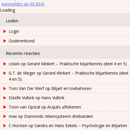
Aanmelden als lid BEJA
Loading
Leden
Login
Ouderenbond
Recente reacties
colani
op
Gerard Klinkert – Praktische biljartkennis (deel 4 en 5)
G.T. de Vlieger
op
Gerard Klinkert – Praktische biljartkennis (deel
4 en 5)
Tom Van Der Werf
op
Biljart en toebehoren
Estelle Vultink
op
Hans Vultink
Toon van Opstal
op
Acquits aftekenen
max
op
Diamonds rekensysteem driebanden
C.Horsten
op
Sandra en Hans Eekels – Psychologie en Biljarten