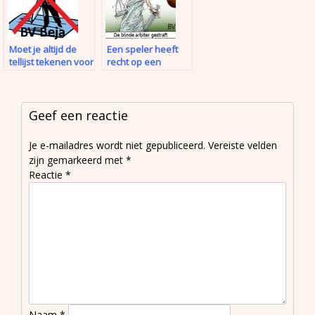
Moet je altijd de
Een speler heeft
tellijst tekenen voor
recht op een
akkoord
oplettende arbiter
Geef een reactie
Je e-mailadres wordt niet gepubliceerd.
Vereiste velden
zijn gemarkeerd met
*
Reactie
*
Naam
*