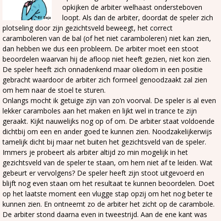
opkijken de arbiter welhaast ondersteboven
loopt. Als dan de arbiter, doordat de speler zich
plotseling door zijn gezichtsveld beweegt, het correct
caramboleren van de bal (of het niet caramboleren) niet kan zien,
dan hebben we dus een probleem. De arbiter moet een stoot
beoordelen waarvan hij de afloop niet heeft gezien, niet kon zien.
De speler heeft zich onnadenkend maar oliedom in een positie
gebracht waardoor de arbiter zich formeel genoodzaakt zal zien
om hem naar de stoel te sturen.
Onlangs mocht ik getuige zijn van zo’n voorval. De speler is al even
lekker caramboles aan het maken en lijkt wel in trance te zijn
geraakt. Kijkt nauwelijks nog op of om. De arbiter staat voldoende
dichtbij om een en ander goed te kunnen zien. Noodzakelijkerwijs
tamelijk dicht bij maar net buiten het gezichtsveld van de speler.
Immers je probeert als arbiter altijd zo min mogelijk in het
gezichtsveld van de speler te staan, om hem niet af te leiden. Wat
gebeurt er vervolgens? De speler heeft zijn stoot uitgevoerd en
blijft nog even staan om het resultaat te kunnen beoordelen. Doet
op het laatste moment een vlugge stap opzij om het nog beter te
kunnen zien. En ontneemt zo de arbiter het zicht op de carambole.
De arbiter stond daarna even in tweestrijd. Aan de ene kant was