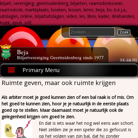
biljart, vereniging, geertruidenberg, biljarten, raamsdonksveer,
raamsdonk, marktplaats, boeken, lessen, leren, beja, bv, b.e.j.a.,
uitslagen, online, biljartuitslagen, video, les, libre, kader, driebanden,
boek, epub, pdf,
Skip
Search
to
for:
content
Beja
Biljartvereniging Geertruidenberg sinds 1977
Primary Menu
Ruimte geven, maar ook ruimte krijgen
Als arbiter moet je goed kunnen zien of een bal raak is of mis. Om
het goed te kunnen zien, hoor je je natuurlijk in de eerste plaats
goed op te stellen. Maar daarnaast moet je natuurlijk ook de
gelegenheid krijgen om goed te zien.
En dat is iets waar het nog wel eens aan schort.
Niet zelden zie je een speler die zo gefocust is
op het volgen van zijn bal, dat hij zonder