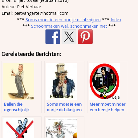
Bron: Biljart totaal (februari 2016)
Auteur: Piet Verhaar
Email: pietvangerte@hotmail.com
***
Soms moet ie een oortje dichtknijpen
***
Index
***
Schoonmaken wel, schoonmaken niet
***
Gerelateerde Berichten:
Ballen die
Soms moet ie een
Meer moet minder
ogenschijnlijk
oortje dichtknijpen
een beetje helpen
zomaar bewegen