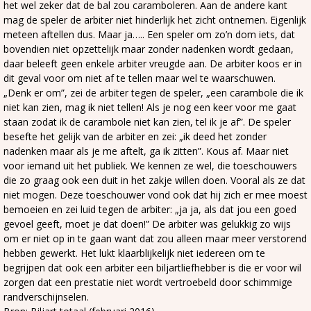
het wel zeker dat de bal zou caramboleren. Aan de andere kant
mag de speler de arbiter niet hinderlijk het zicht ontnemen. Eigenlijk
meteen aftellen dus. Maar ja….. Een speler om zo’n dom iets, dat
bovendien niet opzettelijk maar zonder nadenken wordt gedaan,
daar beleeft geen enkele arbiter vreugde aan. De arbiter koos er in
dit geval voor om niet af te tellen maar wel te waarschuwen.
„Denk er om”, zei de arbiter tegen de speler, „een carambole die ik
niet kan zien, mag ik niet tellen! Als je nog een keer voor me gaat
staan zodat ik de carambole niet kan zien, tel ik je af”. De speler
besefte het gelijk van de arbiter en zei: „ik deed het zonder
nadenken maar als je me aftelt, ga ik zitten”. Kous af. Maar niet
voor iemand uit het publiek. We kennen ze wel, die toeschouwers
die zo graag ook een duit in het zakje willen doen. Vooral als ze dat
niet mogen. Deze toeschouwer vond ook dat hij zich er mee moest
bemoeien en zei luid tegen de arbiter: „ja ja, als dat jou een goed
gevoel geeft, moet je dat doen!” De arbiter was gelukkig zo wijs
om er niet op in te gaan want dat zou alleen maar meer verstorend
hebben gewerkt. Het lukt klaarblijkelijk niet iedereen om te
begrijpen dat ook een arbiter een biljartliefhebber is die er voor wil
zorgen dat een prestatie niet wordt vertroebeld door schimmige
randverschijnselen.