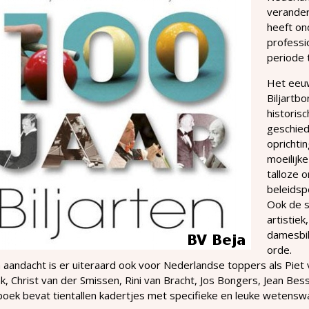
veranderi
heeft on
professio
periode t
Het eeuw
Biljartb
historis
geschied
oprichti
moeilijk
talloze 
beleidsp
Ook de st
artistiek
damesbil
orde.
 aandacht is er uiteraard ook voor Nederlandse toppers als Piet 
nk, Christ van der Smissen, Rini van Bracht, Jos Bongers, Jean Bes
oek bevat tientallen kadertjes met specifieke en leuke wetenswaa