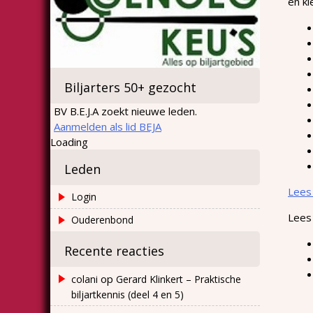
en kl
Biljarters 50+ gezocht
BV B.E.J.A zoekt nieuwe leden.
Aanmelden als lid BEJA
Loading
Leden
Lees 
Login
Lees
Ouderenbond
Recente reacties
op
colani
Gerard Klinkert – Praktische
biljartkennis (deel 4 en 5)