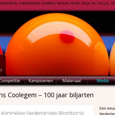
msdonk, marktplaats, boeken, lessen, leren, beja, bv, b.e.j.a., uitsl
77
Competitie
Kampioenen
Materiaal
Media
s Coolegem – 100 jaar biljarten
Een eeuw
Nederlan