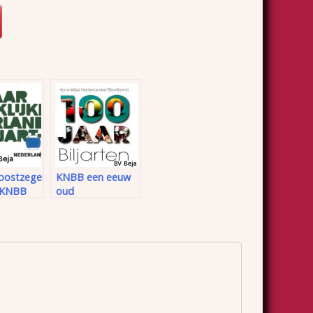
postzegel
KNBB een eeuw
r KNBB
oud