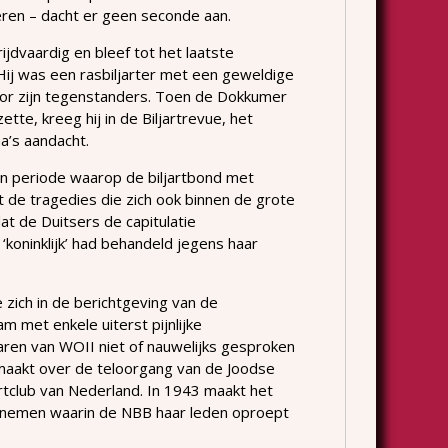
ieren – dacht er geen seconde aan.
jdvaardig en bleef tot het laatste
Hij was een rasbiljarter met een geweldige
oor zijn tegenstanders. Toen de Dokkumer
ette, kreeg hij in de Biljartrevue, het
ina’s aandacht.
en periode waarop de biljartbond met
t de tragedies die zich ook binnen de grote
dat de Duitsers de capitulatie
koninklijk’ had behandeld jegens haar
 zich in de berichtgeving van de
 met enkele uiterst pijnlijke
jaren van WOII niet of nauwelijks gesproken
maakt over de teloorgang van de Joodse
artclub van Nederland. In 1943 maakt het
 nemen waarin de NBB haar leden oproept