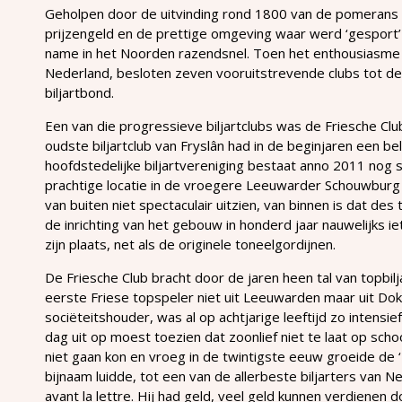
Geholpen door de uitvinding rond 1800 van de pomerans 
prijzengeld en de prettige omgeving waar werd ‘gesport’ (
name in het Noorden razendsnel. Toen het enthousiasme 
Nederland, besloten zeven vooruitstrevende clubs tot de
biljartbond.
Een van die progressieve biljartclubs was de Friesche Clu
oudste biljartclub van Fryslân had in de beginjaren een b
hoofdstedelijke biljartvereniging bestaat anno 2011 nog s
prachtige locatie in de vroegere Leeuwarder Schouwburg 
van buiten niet spectaculair uitzien, van binnen is dat des
de inrichting van het gebouw in honderd jaar nauwelijks i
zijn plaats, net als de originele toneelgordijnen.
De Friesche Club bracht door de jaren heen tal van topbilj
eerste Friese topspeler niet uit Leeuwarden maar uit D
sociëteitshouder, was al op achtjarige leeftijd zo intensief
dag uit op moest toezien dat zoonlief niet te laat op sc
niet gaan kon en vroeg in de twintigste eeuw groeide de
bijnaam luidde, tot een van de allerbeste biljarters van 
avant la lettre. Hij had geld, veel geld kunnen verdienen 