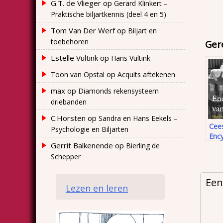
G.T. de Vlieger
op
Gerard Klinkert –
Praktische biljartkennis (deel 4 en 5)
Tom Van Der Werf
op
Biljart en
toebehoren
Ger
Estelle Vultink
op
Hans Vultink
op
Toon van Opstal
Acquits aftekenen
max
op
Diamonds rekensysteem
driebanden
C.Horsten
op
Sandra en Hans Eekels –
Cee
Psychologie en Biljarten
Enc
Gerrit Balkenende
op
Bierling de
de E
(201
Schepper
Een
Lezen en leren