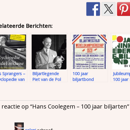
elateerde Berichten:
s Sprangers –
Biljartlegende
100 jaar
Jubileum
yclopedie van
Piet van de Pol
biljartbond
100 jaa
reklasse
eeuw geleden in
1)
Charlois geboren
 reactie op “
Hans Coolegem – 100 jaar biljarten
”
colani
schreef: