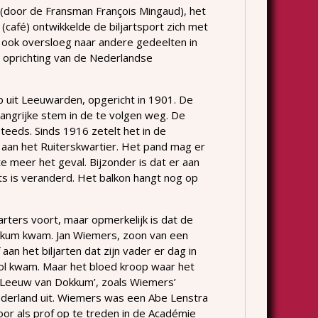
(door de Fransman François Mingaud), het
café) ontwikkelde de biljartsport zich met
ook oversloeg naar andere gedeelten in
 oprichting van de Nederlandse
b uit Leeuwarden, opgericht in 1901. De
elangrijke stem in de te volgen weg. De
teeds. Sinds 1916 zetelt het in de
aan het Ruiterskwartier. Het pand mag er
 te meer het geval. Bijzonder is dat er aan
ets is veranderd. Het balkon hangt nog op
arters voort, maar opmerkelijk is dat de
okkum kwam. Jan Wiemers, zoon van een
 aan het biljarten dat zijn vader er dag in
hool kwam. Maar het bloed kroop waar het
 ‘Leeuw van Dokkum’, zoals Wiemers’
Nederland uit. Wiemers was een Abe Lenstra
door als prof op te treden in de Académie