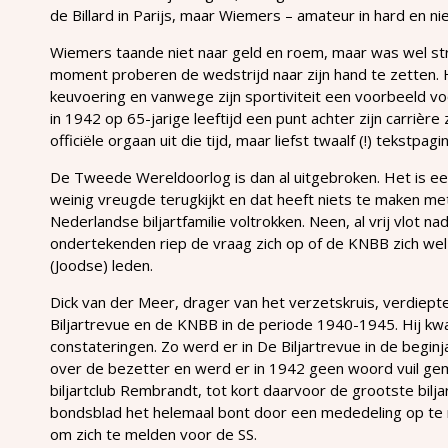
de Billard in Parijs, maar Wiemers – amateur in hard en n
Wiemers taande niet naar geld en roem, maar was wel stri
moment proberen de wedstrijd naar zijn hand te zetten. 
keuvoering en vanwege zijn sportiviteit een voorbeeld v
in 1942 op 65-jarige leeftijd een punt achter zijn carrière z
officiële orgaan uit die tijd, maar liefst twaalf (!) tekstpag
De Tweede Wereldoorlog is dan al uitgebroken. Het is e
weinig vreugde terugkijkt en dat heeft niets te maken me
Nederlandse biljartfamilie voltrokken. Neen, al vrij vlot na
ondertekenden riep de vraag zich op of de KNBB zich wel ‘
(Joodse) leden.
Dick van der Meer, drager van het verzetskruis, verdiepte
Biljartrevue en de KNBB in de periode 1940-1945. Hij kwam
constateringen. Zo werd er in De Biljartrevue in de begin
over de bezetter en werd er in 1942 geen woord vuil ge
biljartclub Rembrandt, tot kort daarvoor de grootste bilj
bondsblad het helemaal bont door een mededeling op te
om zich te melden voor de SS.