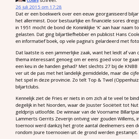
26 juli 2015 om 17:28
Dat er een boekwerk over een eeuw georganiseerd biljarte
het allerminst. Door bestuurlijke en financiële sores drei
in 1951 mocht de bond de Koninklijke ‘K’ aan haar naam t
gelasten. Dat ging biljartliefhebber en publicist Hans Coo
en informatief boek, op vele pagina’s gelardeerd met foto’s
Dat laatste is een jammerlijke zaak, want het leidt af van d
thema interessant genoeg om er eens goed voor te gaan z
een keu in de handen gehad? Met slechts 27 bij de KNBB 
ver uit de pas met het landelijk gemiddelde, maar die cijf
het spel in deze provincie. Zo telt Top & Twel (Oppenhuize
biljartclubs.
Kennelijk ziet de Fries er niets in om zich al te veel te b
degelijk in het Noorden, waar de Jouster Sociëteit tot Nu
geldprijs uitloofde. De winnaar van de Voorname Billartp
Lammerts Gerrits Zeverijn ontving vier gouden Willems, i
toernooi werd dankzij het grote aantal deelnemers een d
rondom Joure toernooien uit de grond werden gestampt.