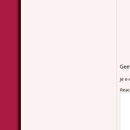
Gee
Je e-
Reac