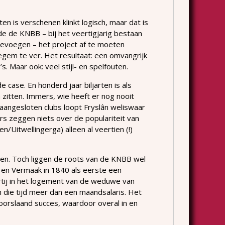
n is verschenen klinkt logisch, maar dat is
gde de KNBB – bij het veertigjarig bestaan
oevoegen – het project af te moeten
legem te ver. Het resultaat: een omvangrijk
. Maar ook: veel stijl- en spelfouten.
e case. En honderd jaar biljarten is als
itten. Immers, wie heeft er nog nooit
aangesloten clubs loopt Fryslân weliswaar
ers zeggen niets over de populariteit van
n/Uitwellingerga) alleen al veertien (!)
inden. Toch liggen de roots van de KNBB wel
t en Vermaak in 1840 als eerste een
artij in het logement van de weduwe van
n die tijd meer dan een maandsalaris. Het
oorslaand succes, waardoor overal in en