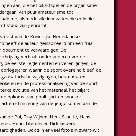
ngen aan, die het biljartspel en de organisatie
dergaan. Van puur amateurisme tot
nalisme, alsmede alle innovaties die er in die
ot stand zijn gebracht.
feest van de Koninklijke Nederlandse
ond heeft de auteur geinspireerd om een fraai
ch document te vervaardigen. De
schrijving verhaalt onder andere over de
ng, de eerste reglementen en verenigingen, de
e oorlogsjaren waarin de sport overeind bleef, de
organisatorische wijzigingen, bestuurs- en
erikelen en de professionalisering van de sport.
erke evolutie van het materiaal, het biljart
, de opkomst van poolbiljart en snooker,
jart en stimulering van de jeugd komen aan de
van de Pol, Tiny Wijnen, Henk Scholte, Hans
sems, Henri Tilleman en Dick Jaspers.
rdigheden. Ook zijn er veel foto’s in zwart-wit