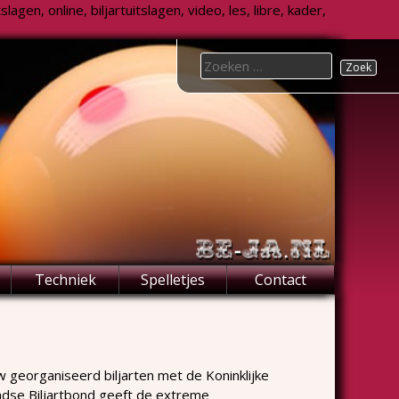
agen, online, biljartuitslagen, video, les, libre, kader,
Search
for:
Techniek
Spelletjes
Contact
 georganiseerd biljarten met de Koninklijke
dse Biljartbond geeft de extreme