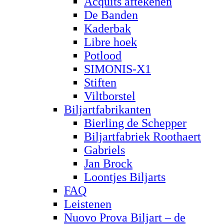
Acquits aftekenen
De Banden
Kaderbak
Libre hoek
Potlood
SIMONIS-X1
Stiften
Viltborstel
Biljartfabrikanten
Bierling de Schepper
Biljartfabriek Roothaert
Gabriels
Jan Brock
Loontjes Biljarts
FAQ
Leistenen
Nuovo Prova Biljart – de