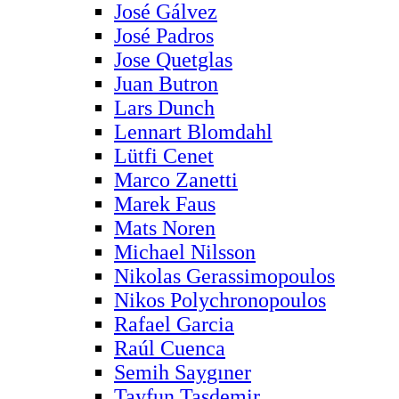
José Gálvez
José Padros
Jose Quetglas
Juan Butron
Lars Dunch
Lennart Blomdahl
Lütfi Cenet
Marco Zanetti
Marek Faus
Mats Noren
Michael Nilsson
Nikolas Gerassimopoulos
Nikos Polychronopoulos
Rafael Garcia
Raúl Cuenca
Semih Saygıner
Tayfun Taşdemir