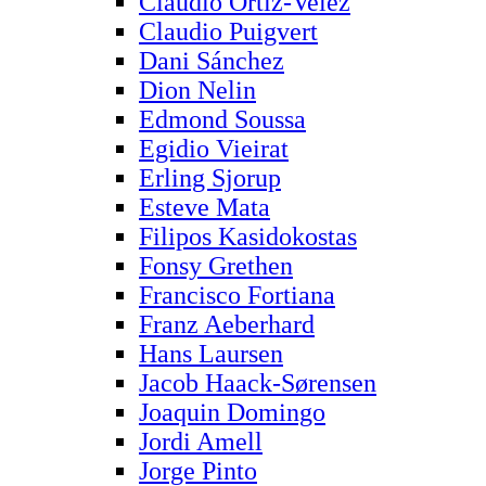
Claudio Ortiz-Velez
Claudio Puigvert
Dani Sánchez
Dion Nelin
Edmond Soussa
Egidio Vieirat
Erling Sjorup
Esteve Mata
Filipos Kasidokostas
Fonsy Grethen
Francisco Fortiana
Franz Aeberhard
Hans Laursen
Jacob Haack-Sørensen
Joaquin Domingo
Jordi Amell
Jorge Pinto