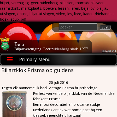
biljart, vereniging, geertruidenberg, biljarten, raamsdonksveer,
raamsdonk, marktplaats, boeken, lessen, leren, beja, bv, b.e.j.a.,
uitslagen, online, biljartuitslagen, video, les, libre, kader, driebanden,
boek, epub, pdf,
Skip
Search
to
for:
content
Beja
Biljartvereniging Geertruidenberg sinds 1977
Primary Menu
Biljartklok Prisma op guldens
20 juli 2016
Tegen elk aannemelijk bod, vintage Prisma biljarthorloge.
Perfect werkende biljartklok van de Nederlandse
fabrikant Prisma.
Een mooi decoratief en brocante stukje
Nederlands antiek wat prima past bij een
klassiek ingerichte biljartzaal.