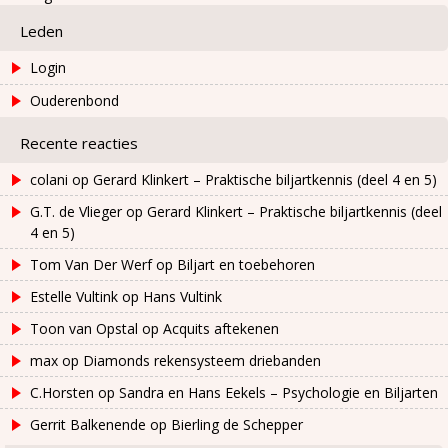
Leden
Login
Ouderenbond
Recente reacties
colani
op
Gerard Klinkert – Praktische biljartkennis (deel 4 en 5)
G.T. de Vlieger
op
Gerard Klinkert – Praktische biljartkennis (deel
4 en 5)
Tom Van Der Werf
op
Biljart en toebehoren
Estelle Vultink
op
Hans Vultink
Toon van Opstal
op
Acquits aftekenen
max
op
Diamonds rekensysteem driebanden
C.Horsten
op
Sandra en Hans Eekels – Psychologie en Biljarten
Gerrit Balkenende
op
Bierling de Schepper