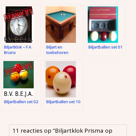
Biljartklok – F A
Biljart en
Biljartballen set 01
Bruins
toebehoren
Biljartballen set 02
Biljartballen set 10
11 reacties op “
Biljartklok Prisma op