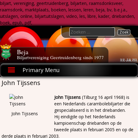
biljart, vereniging, geertruidenberg, biljarten, raamsdonksveer,
raamsdonk, marktplaats, boeken, lessen, leren, beja, bv, b.e.j.a.,
uitslagen, online, biljartuitslagen, video, les, libre, kader, driebanden,
boek, epub, pdf,
Skip
Search
to
for:
content
Beja
Biljartvereniging Geertruidenberg sinds 1977
Primary Menu
John Tijssens
John Tijssens
(Tilburg 16 april 1968) is
een Nederlands carambolebiljarter die
gespecialiseerd is in het driebanden.
John Tijssens
Hij eindigde op het Nederlands
kampioenschap driebanden op de
tweede plaats in februari 2005 en op de
derde plaats in februari 2003.