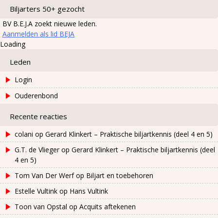
Biljarters 50+ gezocht
BV B.E.J.A zoekt nieuwe leden.
Aanmelden als lid BEJA
Loading
Leden
Login
Ouderenbond
Recente reacties
colani
op
Gerard Klinkert – Praktische biljartkennis (deel 4 en 5)
G.T. de Vlieger
op
Gerard Klinkert – Praktische biljartkennis (deel
4 en 5)
Tom Van Der Werf
op
Biljart en toebehoren
Estelle Vultink
op
Hans Vultink
Toon van Opstal
op
Acquits aftekenen