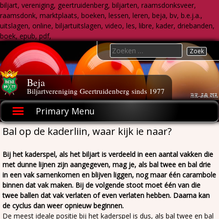
biljart, vereniging, geertruidenberg, biljarten, raamsdonksveer,
raamsdonk, marktplaats, boeken, lessen, leren, beja, bv, b.e.j.a.,
uitslagen, online, biljartuitslagen, video, les, libre, kader, driebanden,
boek, epub, pdf,
Skip
Search
to
for:
content
Beja
Biljartvereniging Geertruidenberg sinds 1977
Primary Menu
Bal op de kaderliin, waar kijk ie naar?
Bij het kaderspel, als het biljart is verdeeld in een aantal vakken die
met dunne lijnen zijn aangegeven, mag je, als bal twee en bal drie
in een vak samenkomen en blijven liggen, nog maar één carambole
binnen dat vak maken. Bij de volgende stoot moet één van die
twee ballen dat vak verlaten of even verlaten hebben. Daarna kan
de cyclus dan weer opnieuw beginnen.
De meest ideale positie bij het kaderspel is dus, als bal twee en bal