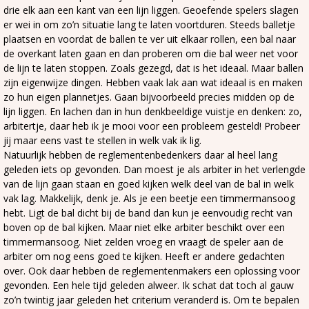
drie elk aan een kant van een lijn liggen. Geoefende spelers slagen
er wei in om zo’n situatie lang te laten voortduren. Steeds balletje
plaatsen en voordat de ballen te ver uit elkaar rollen, een bal naar
de overkant laten gaan en dan proberen om die bal weer net voor
de lijn te laten stoppen. Zoals gezegd, dat is het ideaal. Maar ballen
zijn eigenwijze dingen. Hebben vaak lak aan wat ideaal is en maken
zo hun eigen plannetjes. Gaan bijvoorbeeld precies midden op de
lijn liggen. En lachen dan in hun denkbeeldige vuistje en denken: zo,
arbitertje, daar heb ik je mooi voor een probleem gesteld! Probeer
jij maar eens vast te stellen in welk vak ik lig.
Natuurlijk hebben de reglementenbedenkers daar al heel lang
geleden iets op gevonden. Dan moest je als arbiter in het verlengde
van de lijn gaan staan en goed kijken welk deel van de bal in welk
vak lag. Makkelijk, denk je. Als je een beetje een timmermansoog
hebt. Ligt de bal dicht bij de band dan kun je eenvoudig recht van
boven op de bal kijken. Maar niet elke arbiter beschikt over een
timmermansoog. Niet zelden vroeg en vraagt de speler aan de
arbiter om nog eens goed te kijken. Heeft er andere gedachten
over. Ook daar hebben de reglementenmakers een oplossing voor
gevonden. Een hele tijd geleden alweer. Ik schat dat toch al gauw
zo’n twintig jaar geleden het criterium veranderd is. Om te bepalen