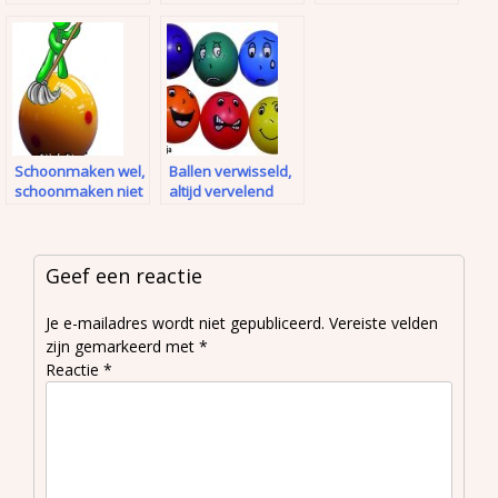
opgezet moeten
regelen
worden
Schoonmaken wel,
Ballen verwisseld,
schoonmaken niet
altijd vervelend
Geef een reactie
Je e-mailadres wordt niet gepubliceerd.
Vereiste velden
zijn gemarkeerd met
*
Reactie
*