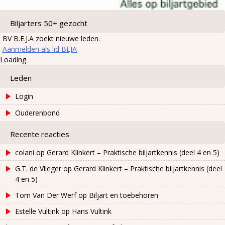
Biljarters 50+ gezocht
BV B.E.J.A zoekt nieuwe leden.
Aanmelden als lid BEJA
Loading
Leden
Login
Ouderenbond
Recente reacties
colani
op
Gerard Klinkert – Praktische biljartkennis (deel 4 en 5)
G.T. de Vlieger
op
Gerard Klinkert – Praktische biljartkennis (deel
4 en 5)
Tom Van Der Werf
op
Biljart en toebehoren
Estelle Vultink
op
Hans Vultink