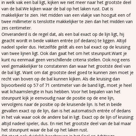
in welk vak een bal ligt, kijken we niet meer naar het grootste deel
van de bal.We kijken waar de bal op het laken rust. Dat is
makkelijker te zien. Het midden van een vlakje van hooguit een of
twee millimeter is tenslotte makkelijker te zien dan het midden van
zes centimeter.
Onveranderd is de regel dat, als een bal exact op de lijn ligt, hij
geacht wordt in beide vakken entrée (of dedans) te liggen. Altijd
nadeel speler dus. Hetzelfde geldt als een bal exact op de kruising
van twee lijnen ligt. Ook dan gaat het om het steunpunt.Want je
kunt nu eenmaal geen verschillende criteria stellen. Ook nog eens
veel gemakkelijker te constateren dan waar het grootste deel van
de bal ligt. Want om dat grootste deel goed te kunnen zien moet je
recht van boven op de bal kunnen kijken. Als die kruising dan
bijvoorbeeld op 57 of 71 centimeter van de band ligt, moet je heel
wat lichaamslengte in huis hebben. Voor het bepalen van het
steunpunt kijk je eenvoudig naar de positie op de ene lijn,
vervolgens naar de positie op de kruisende lijn. Is het in beide
gevallen exact op de lijn, dan is het automatisch entrée of dedans
in het vak waar ook de andere bal in ligt. Exact op de lijn of kruising:
altijd nadeel speler, dus. En niet het grootste deel van de bal maar
het steunpunt waar de bal op het laken rust.