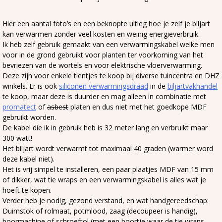
Hier een aantal foto’s en een beknopte uitleg hoe je zelf je biljart
kan verwarmen zonder veel kosten en weinig energieverbruik.
Ik heb zelf gebruik gemaakt van een verwarmingskabel welke men
voor in de grond gebruikt voor planten ter voorkoming van het
bevriezen van de wortels en voor elektrische vloerverwarming.
Deze zijn voor enkele tientjes te koop bij diverse tuincentra en DHZ
winkels. Er is ook
siliconen verwarmingsdraad
in de
biljartvakhandel
te koop, maar deze is duurder en mag alleen in combinatie met
promatect
of
asbest
platen en dus niet met het goedkope MDF
gebruikt worden.
De kabel die ik in gebruik heb is 32 meter lang en verbruikt maar
300 watt!
Het biljart wordt verwarmt tot maximaal 40 graden (warmer word
deze kabel niet).
Het is vrij simpel te installeren, een paar plaatjes MDF van 15 mm
of dikker, wat tie wraps en een verwarmingskabel is alles wat je
hoeft te kopen.
Verder heb je nodig, gezond verstand, en wat handgereedschap:
Duimstok of rolmaat, potmlood, zaag (decoupeer is handig),
boormachine of schroeftol (met een boortje waar de tie wraps