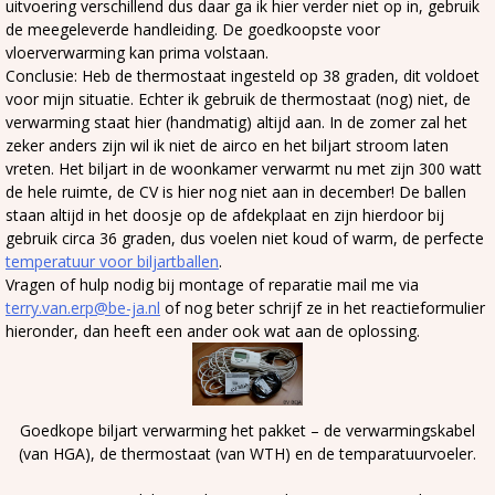
uitvoering verschillend dus daar ga ik hier verder niet op in, gebruik
de meegeleverde handleiding. De goedkoopste voor
vloerverwarming kan prima volstaan.
Conclusie: Heb de thermostaat ingesteld op 38 graden, dit voldoet
voor mijn situatie. Echter ik gebruik de thermostaat (nog) niet, de
verwarming staat hier (handmatig) altijd aan. In de zomer zal het
zeker anders zijn wil ik niet de airco en het biljart stroom laten
vreten. Het biljart in de woonkamer verwarmt nu met zijn 300 watt
de hele ruimte, de CV is hier nog niet aan in december! De ballen
staan altijd in het doosje op de afdekplaat en zijn hierdoor bij
gebruik circa 36 graden, dus voelen niet koud of warm, de perfecte
temperatuur voor biljartballen
.
Vragen of hulp nodig bij montage of reparatie mail me via
terry.van.erp@be-ja.nl
of nog beter schrijf ze in het reactieformulier
hieronder, dan heeft een ander ook wat aan de oplossing.
Goedkope biljart verwarming het pakket – de verwarmingskabel
(van HGA), de thermostaat (van WTH) en de temparatuurvoeler.