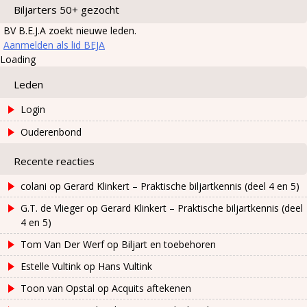
Biljarters 50+ gezocht
BV B.E.J.A zoekt nieuwe leden.
Aanmelden als lid BEJA
Loading
Leden
Login
Ouderenbond
Recente reacties
colani
op
Gerard Klinkert – Praktische biljartkennis (deel 4 en 5)
G.T. de Vlieger
op
Gerard Klinkert – Praktische biljartkennis (deel
4 en 5)
Tom Van Der Werf
op
Biljart en toebehoren
Estelle Vultink
op
Hans Vultink
Toon van Opstal
op
Acquits aftekenen