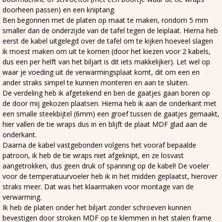
doorheen passen) en een kniptang.
Ben begonnen met de platen op maat te maken, rondom 5 mm
smaller dan de onderzijde van de tafel tegen de leiplaat. Hierna heb
eerst de kabel uitgelegd over de tafel om te kijken hoeveel slagen
ik moest maken om uit te komen (door het kiezen voor 2 kabels,
dus een per helft van het biljart is dit iets makkelijker). Let wel op
waar je voeding uit de verwarmingsplaat komt, dit om een en
ander straks simpel te kunnen monteren en aan te sluiten.
De verdeling heb ik afgetekend en ben de gaatjes gaan boren op
de door mij gekozen plaatsen. Hierna heb ik aan de onderkant met
een smalle steekbijtel (6mm) een groef tussen de gaatjes gemaakt,
hier vallen de tie wraps dus in en blijft de plaat MDF glad aan de
onderkant.
Daarna de kabel vastgebonden volgens het vooraf bepaalde
patroon, ik heb de tie wraps niet afgeknipt, en ze losvast
aangetrokken, dus geen druk of spanning op de kabel! De voeler
voor de temperatuurvoeler heb ik in het midden geplaatst, hierover
straks meer. Dat was het klaarmaken voor montage van de
verwarming.
Ik heb de platen onder het biljart zonder schroeven kunnen
bevestigen door stroken MDF op te klemmen in het stalen frame