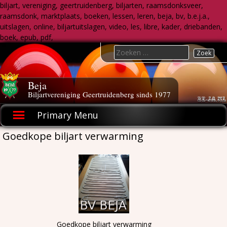
biljart, vereniging, geertruidenberg, biljarten, raamsdonksveer,
raamsdonk, marktplaats, boeken, lessen, leren, beja, bv, b.e.j.a.,
uitslagen, online, biljartuitslagen, video, les, libre, kader, driebanden,
boek, epub, pdf,
Skip
Search
to
for:
content
Beja
Biljartvereniging Geertruidenberg sinds 1977
Primary Menu
Goedkope biljart verwarming
Goedkope biljart verwarming