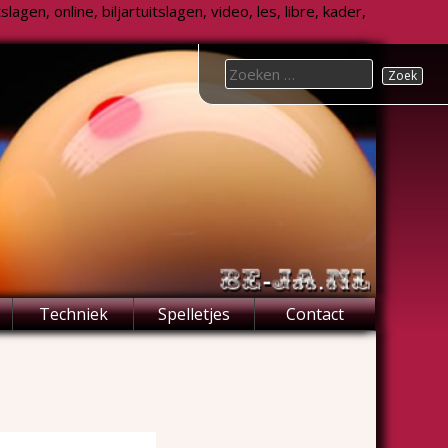
agen, online, biljartuitslagen, video, les, libre, kader,
Search
for:
Techniek
Spelletjes
Contact