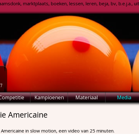
msdonk, marktplaats, boeken, lessen, leren, beja, bv, b.e.j.a., uitsl
77
Competitie
Kampioenen
Materiaal
Media
ie Americaine
 Americaine in slow motion, een video van 25 minuten.