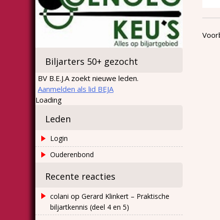
Voorb
Biljarters 50+ gezocht
BV B.E.J.A zoekt nieuwe leden.
Aanmelden als lid BEJA
Loading
Leden
Login
Ouderenbond
Recente reacties
op
colani
Gerard Klinkert – Praktische
biljartkennis (deel 4 en 5)