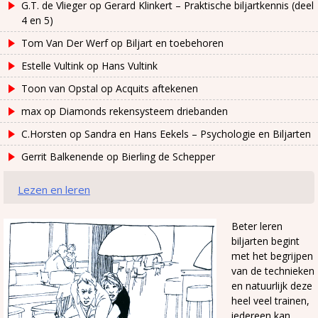
G.T. de Vlieger
op
Gerard Klinkert – Praktische biljartkennis (deel
4 en 5)
Tom Van Der Werf
op
Biljart en toebehoren
Estelle Vultink
op
Hans Vultink
Toon van Opstal
op
Acquits aftekenen
max
op
Diamonds rekensysteem driebanden
C.Horsten
op
Sandra en Hans Eekels – Psychologie en Biljarten
Gerrit Balkenende
op
Bierling de Schepper
Lezen en leren
Beter leren
biljarten begint
met het begrijpen
van de technieken
en natuurlijk deze
heel veel trainen,
iedereen kan