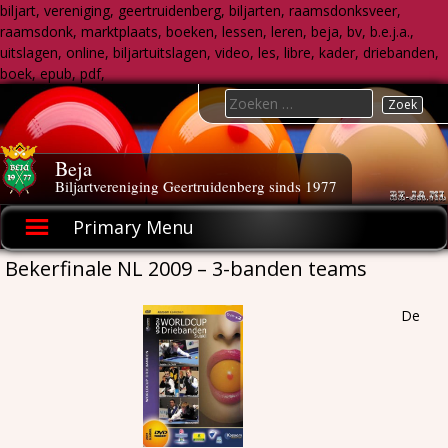
biljart, vereniging, geertruidenberg, biljarten, raamsdonksveer,
raamsdonk, marktplaats, boeken, lessen, leren, beja, bv, b.e.j.a.,
uitslagen, online, biljartuitslagen, video, les, libre, kader, driebanden,
boek, epub, pdf,
Skip
Search
to
for:
content
Beja
Biljartvereniging Geertruidenberg sinds 1977
Primary Menu
Bekerfinale NL 2009 – 3-banden teams
De