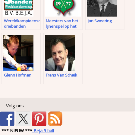
Wereldkampioenschap
Meesters van het
Jan Sweering
driebanden
lijnenspel op het
landenteams
laken
Glenn Hofman
Frans Van Schaik
Volg ons
*** NIEUW ***
Beja 5 ball