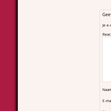
Gee
Je e-
Reac
Naa
E-ma