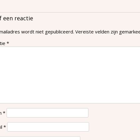
f een reactie
mailadres wordt niet gepubliceerd.
Vereiste velden zijn gemark
tie
*
m
*
il
*