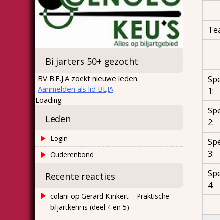
Te
Biljarters 50+ gezocht
BV B.E.J.A zoekt nieuwe leden.
Spe
Aanmelden als lid BEJA
1:
Loading
Spe
Leden
2:
Login
Spe
3:
Ouderenbond
Spe
Recente reacties
4:
op
colani
Gerard Klinkert – Praktische
biljartkennis (deel 4 en 5)