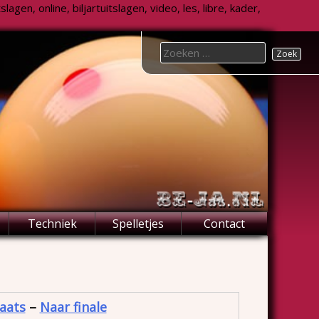
agen, online, biljartuitslagen, video, les, libre, kader,
Search
for:
Techniek
Spelletjes
Contact
laats
–
Naar finale