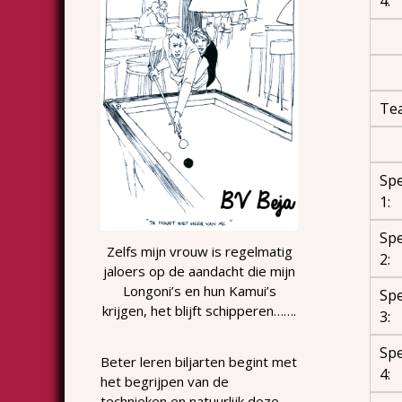
4:
Te
Spe
1:
Spe
Zelfs mijn vrouw is regelmatig
2:
jaloers op de aandacht die mijn
Longoni’s en hun Kamui’s
Spe
krijgen, het blijft schipperen…….
3:
Spe
Beter leren biljarten begint met
4:
het begrijpen van de
technieken en natuurlijk deze