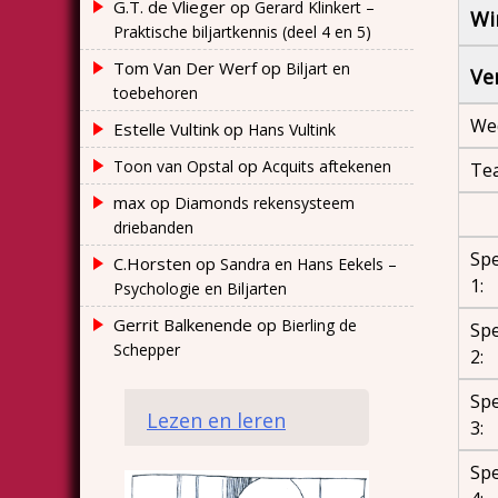
G.T. de Vlieger
op
Gerard Klinkert –
Wi
Praktische biljartkennis (deel 4 en 5)
Tom Van Der Werf
op
Biljart en
Ve
toebehoren
Wed
Estelle Vultink
op
Hans Vultink
op
Toon van Opstal
Acquits aftekenen
Te
max
op
Diamonds rekensysteem
driebanden
Spe
C.Horsten
op
Sandra en Hans Eekels –
1:
Psychologie en Biljarten
Gerrit Balkenende
op
Bierling de
Spe
Schepper
2:
Spe
Lezen en leren
3:
Spe