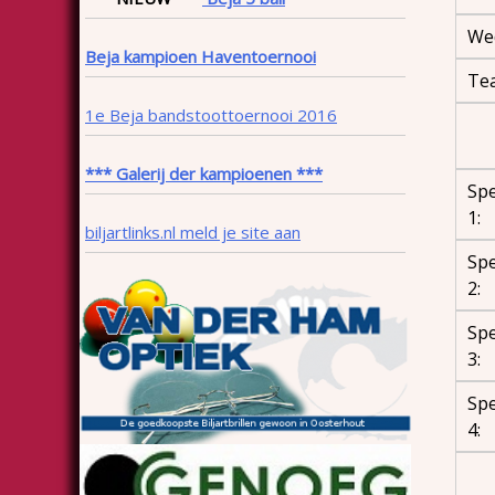
Wed
Beja kampioen Haventoernooi
Te
1e Beja bandstoottoernooi 2016
*** Galerij der kampioenen ***
Spe
1:
biljartlinks.nl meld je site aan
Spe
2:
Spe
3:
Spe
4: