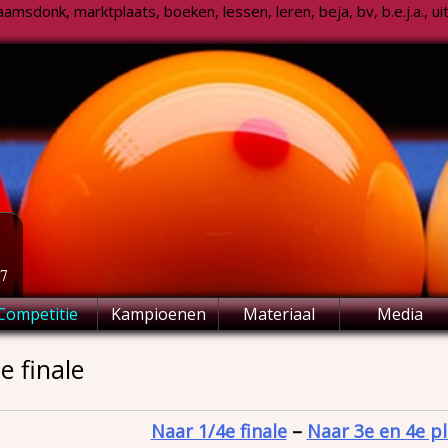
msdonk, marktplaats, boeken, lessen, leren, beja, bv, b.e.j.a., uitsl
77
Competitie
Kampioenen
Materiaal
Media
e finale
Naar 1/4e finale
–
Naar 3e en 4e p