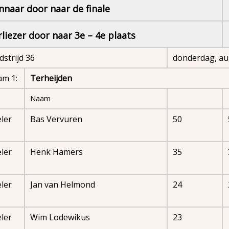
nnaar door naar de finale
rliezer door naar 3e – 4e plaats
strijd 36
donderdag, au
am 1:
Terheijden
Naam
ler
Bas Vervuren
50
ler
Henk Hamers
35
ler
Jan van Helmond
24
ler
Wim Lodewikus
23