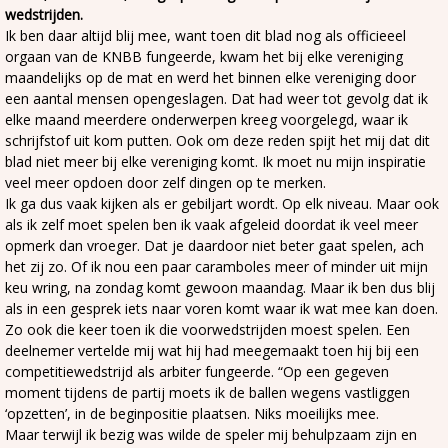
wedstrijden.
Ik ben daar altijd blij mee, want toen dit blad nog als officieeel
orgaan van de KNBB fungeerde, kwam het bij elke vereniging
maandelijks op de mat en werd het binnen elke vereniging door
een aantal mensen opengeslagen. Dat had weer tot gevolg dat ik
elke maand meerdere onderwerpen kreeg voorgelegd, waar ik
schrijfstof uit kom putten. Ook om deze reden spijt het mij dat dit
blad niet meer bij elke vereniging komt. Ik moet nu mijn inspiratie
veel meer opdoen door zelf dingen op te merken.
Ik ga dus vaak kijken als er gebiljart wordt. Op elk niveau. Maar ook
als ik zelf moet spelen ben ik vaak afgeleid doordat ik veel meer
opmerk dan vroeger. Dat je daardoor niet beter gaat spelen, ach
het zij zo. Of ik nou een paar caramboles meer of minder uit mijn
keu wring, na zondag komt gewoon maandag. Maar ik ben dus blij
als in een gesprek iets naar voren komt waar ik wat mee kan doen.
Zo ook die keer toen ik die voorwedstrijden moest spelen. Een
deelnemer vertelde mij wat hij had meegemaakt toen hij bij een
competitiewedstrijd als arbiter fungeerde. “Op een gegeven
moment tijdens de partij moets ik de ballen wegens vastliggen
‘opzetten’, in de beginpositie plaatsen. Niks moeilijks mee.
Maar terwijl ik bezig was wilde de speler mij behulpzaam zijn en