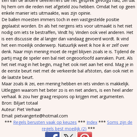
Een van de andere deelnemers die het gesprek gevolgd had, zei dat
hij hem om die reden niet afgeteld zou hebben. Omdat het op geen
enkele manier iets uitmaakte, was zijn opinie.
De ballen moesten immers toch in een vastgestelde positie
geplaatst worden. En als het nergens iets voor uitmaakt is het niet
nodig om iets te bestraffen, Vindt hij. Vinden ook veel anderen. Het
is een discussie die al langer dan vandaag gevoerd wordt. Ik vind
het een moeilijk onderwerp. Natuurlijk weet ik hoe ik er zelf over
denk. Naar mijn mening moet de regel blijven zoals ie is. Tijdend de
partij mag de speler een bal niet ongeoorloofd aanraken. Punt. Als
het niet mag in het begin, mag het ook niet aan het eind. Mag je in
de eerste beurt niet met de verkeerde bal afstoten, dan ook niet in
de laatste beurt.
Maar zoals ik zei, een mening hebben en iets vinden is makkelijk.
Uitleggen waarom het beter zo is en niet anders, is een heel ander
verhaal. Ik zou hier graag respons op krijgen met argumenten.
Bron: Biljart totaal
Auteur: Piet Verhaar
Email: pietvangerte@hotmail.com
***
Regels berusten vaak op keuzes
***
Index
***
Soms zijn de
regels best moeilijk (2)
***