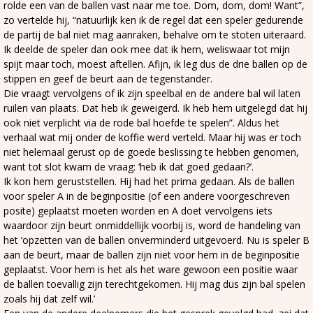
rolde een van de ballen vast naar me toe. Dom, dom, dom! Want”,
zo vertelde hij, “natuurlijk ken ik de regel dat een speler gedurende
de partij de bal niet mag aanraken, behalve om te stoten uiteraard.
Ik deelde de speler dan ook mee dat ik hem, weliswaar tot mijn
spijt maar toch, moest aftellen. Afijn, ik leg dus de drie ballen op de
stippen en geef de beurt aan de tegenstander.
Die vraagt vervolgens of ik zijn speelbal en de andere bal wil laten
ruilen van plaats. Dat heb ik geweigerd. Ik heb hem uitgelegd dat hij
ook niet verplicht via de rode bal hoefde te spelen”. Aldus het
verhaal wat mij onder de koffie werd verteld. Maar hij was er toch
niet helemaal gerust op de goede beslissing te hebben genomen,
want tot slot kwam de vraag: ‘heb ik dat goed gedaan?’.
Ik kon hem geruststellen. Hij had het prima gedaan. Als de ballen
voor speler A in de beginpositie (of een andere voorgeschreven
posite) geplaatst moeten worden en A doet vervolgens iets
waardoor zijn beurt onmiddellijk voorbij is, word de handeling van
het ‘opzetten van de ballen onverminderd uitgevoerd. Nu is speler B
aan de beurt, maar de ballen zijn niet voor hem in de beginpositie
geplaatst. Voor hem is het als het ware gewoon een positie waar
de ballen toevallig zijn terechtgekomen. Hij mag dus zijn bal spelen
zoals hij dat zelf wil.’