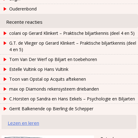
Ouderenbond
Recente reacties
colani
op
Gerard Klinkert – Praktische biljartkennis (deel 4 en 5)
G.T. de Vlieger
op
Gerard Klinkert – Praktische biljartkennis (deel
4 en 5)
Tom Van Der Werf
op
Biljart en toebehoren
Estelle Vultink
op
Hans Vultink
Toon van Opstal
op
Acquits aftekenen
max
op
Diamonds rekensysteem driebanden
C.Horsten
op
Sandra en Hans Eekels – Psychologie en Biljarten
Gerrit Balkenende
op
Bierling de Schepper
Lezen en leren