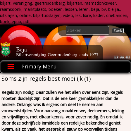
biljart, vereniging, geertruidenberg, biljarten, raamsdonksveer,
raamsdonk, marktplaats, boeken, lessen, leren, beja, bv, b.e.j.a.,
uitslagen, online, biljartuitslagen, video, les, libre, kader, driebanden,
boek, epub, pdf,
Skip
Search
to
for:
content
Beja
Biljartvereniging Geertruidenberg sinds 1977
Primary Menu
Soms zijn regels best moeilijk (1)
Regels zijn nodig. Daar zullen we het allen over eens zijn. Regels
moeten duidelijk zijn. Dat is de ene keer gemakkelijker dan de
andere. Onlangs was ik ergens om deel te nemen aan
voorwedstrijden. Voor aanvang maakten we, deelnemers, leiding
en vrijwilligers, met elkaar kennis, voor zover nodig. En omdat ik
door deze schrijfsels inmiddels een redelijke bekendheid geniet,
kwam, als zo vaak, het gesprek al gauw op voorvallen tijdens