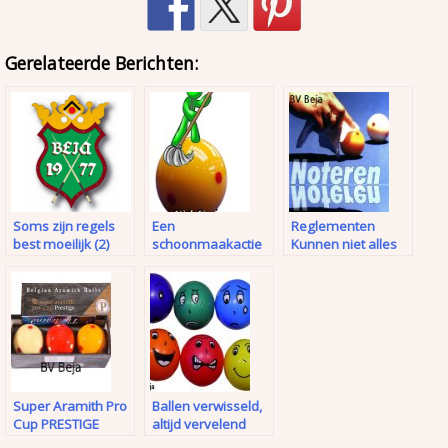
Gerelateerde Berichten:
Soms zijn regels
Een
Reglementen
best moeilijk (2)
schoonmaakactie
Kunnen niet alles
met hindernissen
regelen
Super Aramith Pro
Ballen verwisseld,
Cup PRESTIGE
altijd vervelend