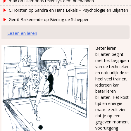
max
op
Diamonds rekensysteem driebanden
C.Horsten
op
Sandra en Hans Eekels – Psychologie en Biljarten
Gerrit Balkenende
op
Bierling de Schepper
Lezen en leren
Beter leren
biljarten begint
met het begrijpen
van de technieken
en natuurlijk deze
heel veel trainen,
iedereen kan
beter leren
biljarten. Het kost
tijd en energie
maar je zult zien
dat je op een
gegeven moment
vooruitgang