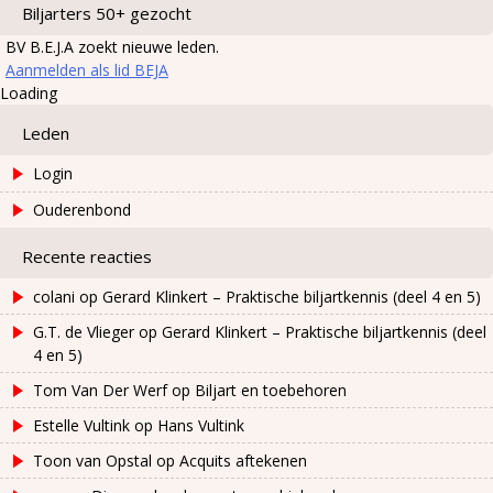
Biljarters 50+ gezocht
BV B.E.J.A zoekt nieuwe leden.
Aanmelden als lid BEJA
Loading
Leden
Login
Ouderenbond
Recente reacties
colani
op
Gerard Klinkert – Praktische biljartkennis (deel 4 en 5)
G.T. de Vlieger
op
Gerard Klinkert – Praktische biljartkennis (deel
4 en 5)
Tom Van Der Werf
op
Biljart en toebehoren
Estelle Vultink
op
Hans Vultink
Toon van Opstal
op
Acquits aftekenen