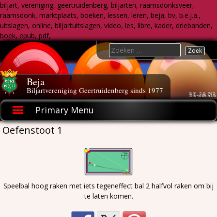
biljart, vereniging, geertruidenberg, biljarten, raamsdonksveer,
raamsdonk, marktplaats, boeken, lessen, leren, beja, bv, b.e.j.a.,
uitslagen, online, biljartuitslagen, video, les, libre, kader, driebanden,
boek, epub, pdf,
Skip
Search
to
for:
content
Beja
Biljartvereniging Geertruidenberg sinds 1977
Primary Menu
Oefenstoot 1
Speelbal hoog raken met iets tegeneffect bal 2 halfvol raken om bij
te laten komen.