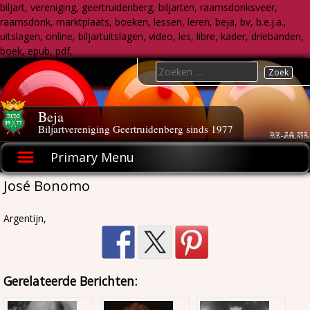
biljart, vereniging, geertruidenberg, biljarten, raamsdonksveer,
raamsdonk, marktplaats, boeken, lessen, leren, beja, bv, b.e.j.a.,
uitslagen, online, biljartuitslagen, video, les, libre, kader, driebanden,
boek, epub, pdf,
Skip
Search
to
for:
content
Beja
Biljartvereniging Geertruidenberg sinds 1977
Primary Menu
José Bonomo
Argentijn,
Gerelateerde Berichten: