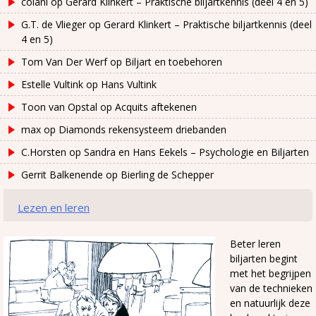
colani
op
Gerard Klinkert – Praktische biljartkennis (deel 4 en 5)
G.T. de Vlieger
op
Gerard Klinkert – Praktische biljartkennis (deel
4 en 5)
Tom Van Der Werf
op
Biljart en toebehoren
Estelle Vultink
op
Hans Vultink
Toon van Opstal
op
Acquits aftekenen
max
op
Diamonds rekensysteem driebanden
C.Horsten
op
Sandra en Hans Eekels – Psychologie en Biljarten
Gerrit Balkenende
op
Bierling de Schepper
Lezen en leren
Beter leren
biljarten begint
met het begrijpen
van de technieken
en natuurlijk deze