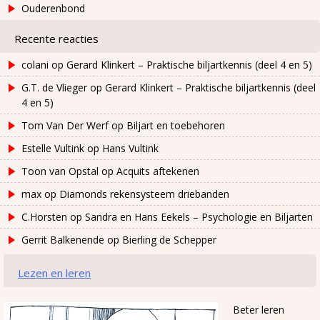
Ouderenbond
Recente reacties
colani
op
Gerard Klinkert – Praktische biljartkennis (deel 4 en 5)
G.T. de Vlieger
op
Gerard Klinkert – Praktische biljartkennis (deel
4 en 5)
Tom Van Der Werf
op
Biljart en toebehoren
Estelle Vultink
op
Hans Vultink
Toon van Opstal
op
Acquits aftekenen
max
op
Diamonds rekensysteem driebanden
C.Horsten
op
Sandra en Hans Eekels – Psychologie en Biljarten
Gerrit Balkenende
op
Bierling de Schepper
Lezen en leren
Beter leren