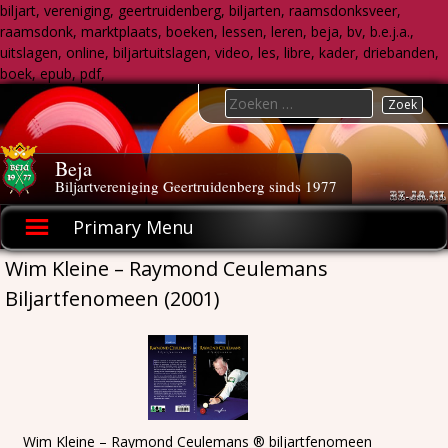
biljart, vereniging, geertruidenberg, biljarten, raamsdonksveer,
raamsdonk, marktplaats, boeken, lessen, leren, beja, bv, b.e.j.a.,
uitslagen, online, biljartuitslagen, video, les, libre, kader, driebanden,
boek, epub, pdf,
Skip
Search
to
for:
content
Beja
Biljartvereniging Geertruidenberg sinds 1977
Primary Menu
Wim Kleine – Raymond Ceulemans
Biljartfenomeen (2001)
Wim Kleine – Raymond Ceulemans ® biljartfenomeen