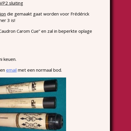
P2 sluiting
tion
die gemaakt gaat worden voor Frédérick
er 3 is!
Caudron Carom Cue” en zal in beperkte oplage
i keuen.
een
email
met een normaal bod.