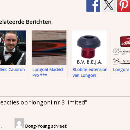
elateerde Berichten:
déric Caudron
Longoni Madrid
3Lobite extension
Longoni 
Pro ***
van Longoni
reacties op “
longoni nr 3 limited
”
Dong-Young
schreef: