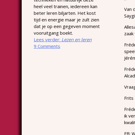
heel veel trainen, iedereen kan
Van d
beter leren biljarten. Het kost
Saygi
tijd en energie maar je zult zien
dat je op een gegeven moment
Alles
vooruitgang boekt.
zaak 
Lees verder:
Lezen en leren
Frédé
9 Comments
speel
Jérém
Fréd
Alcad
Vraa
Frits
Frédé
ik ve
kwali
FB: 