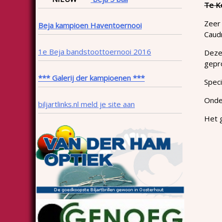
Te K
Zeer 
Beja kampioen Haventoernooi
Caudr
1e Beja bandstoottoernooi 2016
Deze 
gepr
*** Galerij der kampioenen ***
Speci
Onder
biljartlinks.nl meld je site aan
Het g