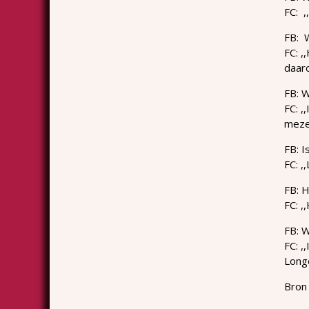
FC: ,
FB: W
FC: ,
daaro
FB: W
FC: ,
mezel
FB: I
FC: ,
FB: H
FC: ,
FB: 
FC: ,
Longo
Bron