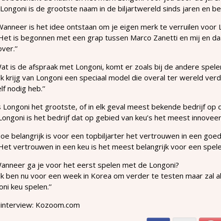
,Longoni is de grootste naam in de biljartwereld sinds jaren en bew
anneer is het idee ontstaan om je eigen merk te verruilen voor 
,Het is begonnen met een grap tussen Marco Zanetti en mij en d
ver.’’
at is de afspraak met Longoni, komt er zoals bij de andere spel
,Ik krijg van Longoni een speciaal model die overal ter wereld verd
f nodig heb.’’
s Longoni het grootste, of in elk geval meest bekende bedrijf op d
,Longoni is het bedrijf dat op gebied van keu’s het meest innoveer
oe belangrijk is voor een topbiljarter het vertrouwen in een goe
,Het vertrouwen in een keu is het meest belangrijk voor een speler,
Wanneer ga je voor het eerst spelen met de Longoni?
,Ik ben nu voor een week in Korea om verder te testen maar zal a
ni keu spelen.’’
 interview: Kozoom.com