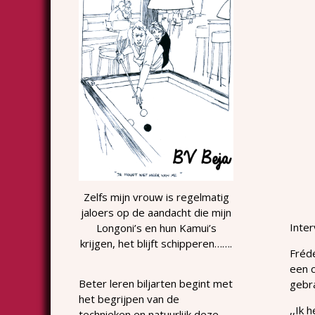
Zelfs mijn vrouw is regelmatig
jaloers op de aandacht die mijn
Inte
Longoni’s en hun Kamui’s
krijgen, het blijft schipperen…….
Frédé
een c
Beter leren biljarten begint met
gebr
het begrijpen van de
,,Ik 
technieken en natuurlijk deze