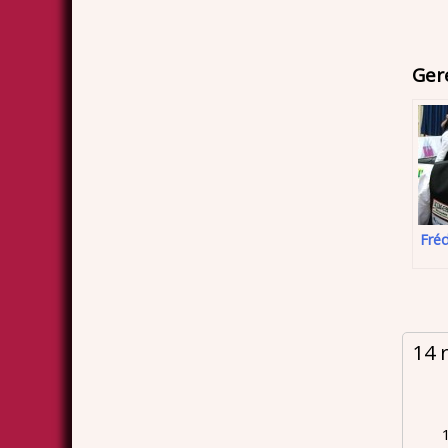
Ger
Fré
14 