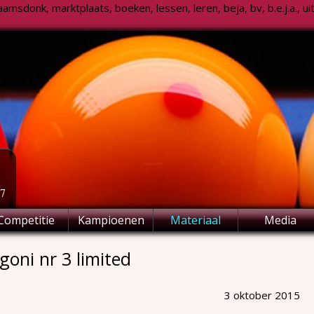
msdonk, marktplaats, boeken, lessen, leren, beja, bv, b.e.j.a., uitsl
77
Competitie
Kampioenen
Materiaal
Media
goni nr 3 limited
3 oktober 2015