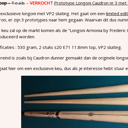
oop
– T.e.a.b.
–
VERKOCHT
Prototype Longoni Caudron nr 3 met V
exclusieve longoni met VP2 sluiting. Het gaat om een
limited edi
on, er zijn 3 prototypes naar hem gegaan. Waarvan dit dus numm
keu zal op de markt komen als de “Longoni Armonia by Frederic 
oduceerd worden.
ficaties : 530 gram, 2 stuks s20 E71 11.8mm top, VP2 sluiting.
eind is zoals bij Caudron dunner gemaakt dan de originele longon
aat hier om een exclusieve keu, dus als je interesse hebt stuur 