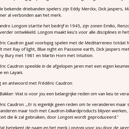
e bekende driebanden spelers zijn Eddy Merckx, Dick Jaspers, M
ner al verbonden aan het merk.
andro Longoni startte het bedrijf in 1945, zijn zonen Emilio, Renz
verder ontwikkeld. Longoni maakt keu’s voor alle disciplines in het 
ric Caudron gaat voorlopig spelen met de Meditarreneo totdat h
t met Ray of light, Blue night en Passione earth, Dick Jaspers
y Bury met 1981 en Martin Horn met Intuition.
éric Caudron speelde in de afgelopen jaren met een eigen keum
e en Layani.
g en antwoord met Frédéric Caudron:
 Bakker: Wat is voor jou een belangrijke reden om van keu te ver
ric Caudron: ,,Er is eigenlijk geen reden om te veranderen maar s
randeren maar toch met Caudron-billiardproducts blijven werken,
teit die ik zal gebruiken, door Longoni wordt geproduceerd.’’
Wat betekent de naam en het merk Longoni voor jou door de jare