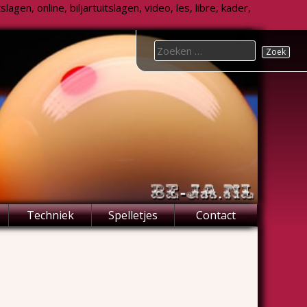
agen, online, biljartuitslagen, video, les, libre, kader,
Search
for:
Techniek
Spelletjes
Contact