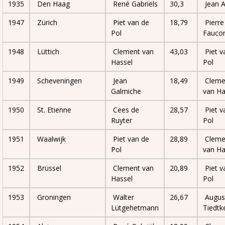
1935
Den Haag
René Gabriëls
30,3
Jean A
1947
Zürich
Piet van de
18,79
Pierre
Pol
Faucon
1948
Lüttich
Clement van
43,03
Piet v
Hassel
Pol
1949
Scheveningen
Jean
18,49
Cleme
Galmiche
van Ha
1950
St. Etienne
Cees de
28,57
Piet v
Ruyter
Pol
1951
Waalwijk
Piet van de
28,89
Cleme
Pol
van Ha
1952
Brüssel
Clement van
20,89
Piet v
Hassel
Pol
1953
Groningen
Walter
26,67
Augus
Lütgehetmann
Tiedtk