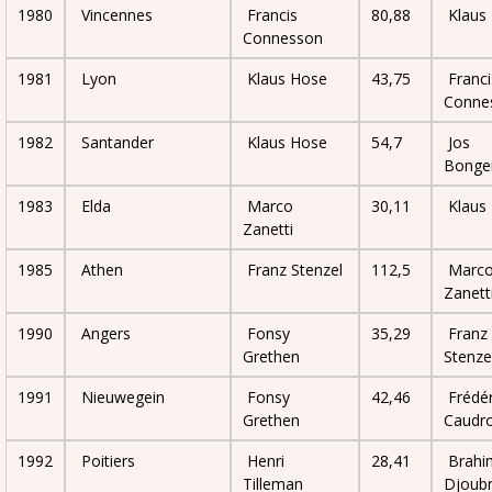
1980
Vincennes
Francis
80,88
Klaus
Connesson
1981
Lyon
Klaus Hose
43,75
Franci
Conne
1982
Santander
Klaus Hose
54,7
Jos
Bonge
1983
Elda
Marco
30,11
Klaus
Zanetti
1985
Athen
Franz Stenzel
112,5
Marc
Zanett
1990
Angers
Fonsy
35,29
Franz
Grethen
Stenze
1991
Nieuwegein
Fonsy
42,46
Frédér
Grethen
Caudr
1992
Poitiers
Henri
28,41
Brahi
Tilleman
Djoubr