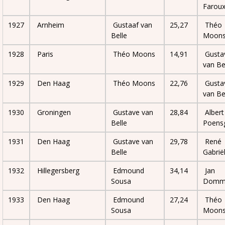
Farou
1927
Arnheim
Gustaaf van
25,27
Théo
Belle
Moon
1928
Paris
Théo Moons
14,91
Gusta
van Be
1929
Den Haag
Théo Moons
22,76
Gusta
van Be
1930
Groningen
Gustave van
28,84
Albert
Belle
Poens
1931
Den Haag
Gustave van
29,78
René
Belle
Gabrië
1932
Hillegersberg
Edmound
34,14
Jan
Sousa
Domme
1933
Den Haag
Edmound
27,24
Théo
Sousa
Moon