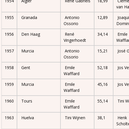
1954
Algier
René Gabriëls
18,99
Cleme
van Ha
1955
Granada
Antonio
12,89
Joaqu
Ossorio
Domin
1956
Den Haag
René
34,14
Emile
Vingerhoedt
Waffla
1957
Murcia
Antonio
15,21
José G
Ossorio
1958
Gent
Emile
52,18
Jos Ve
Wafflard
1959
Murcia
Emile
45,16
Jos Ve
Wafflard
1960
Tours
Emile
55,14
Tini W
Wafflard
1963
Huelva
Tini Wijnen
38,1
Henk
Scholt