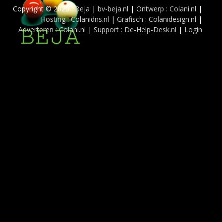
Copyright © 2026 :
Beja
|
bv-beja.nl
|
Ontwerp : Colani.nl
|
Hosting : Colanidns.nl
|
Grafisch : Colanidesign.nl
|
Adverteren : Colani.nl
|
Support : De-Help-Desk.nl
|
Login