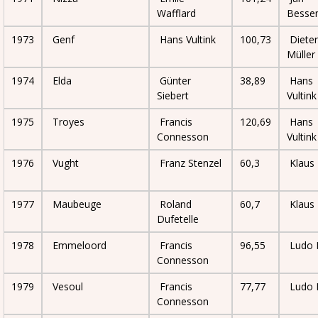
Wafflard
Besse
1973
Genf
Hans Vultink
100,73
Dieter
Müller
1974
Elda
Günter
38,89
Hans
Siebert
Vultink
1975
Troyes
Francis
120,69
Hans
Connesson
Vultink
1976
Vught
Franz Stenzel
60,3
Klaus
1977
Maubeuge
Roland
60,7
Klaus
Dufetelle
1978
Emmeloord
Francis
96,55
Ludo D
Connesson
1979
Vesoul
Francis
77,77
Ludo D
Connesson