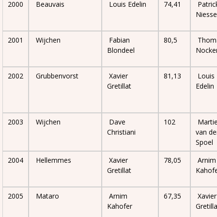
2000
Beauvais
Louis Edelin
74,41
Patric
Niess
2001
Wijchen
Fabian
80,5
Thom
Blondeel
Nocke
2002
Grubbenvorst
Xavier
81,13
Louis
Gretillat
Edelin
2003
Wijchen
Dave
102
Marti
Christiani
van de
Spoel
2004
Hellemmes
Xavier
78,05
Arnim
Gretillat
Kahof
2005
Mataro
Arnim
67,35
Xavier
Kahofer
Gretill