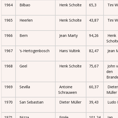
1964
Bilbao
Henk Scholte
65,3
Tini W
1965
Heerlen
Henk Scholte
43,87
Tini W
1966
Bern
Jean Marty
94,26
Henk
Scholt
1967
’s-Hertogenbosch
Hans Vultink
82,47
Jean 
1968
Geel
Henk Scholte
75,67
John 
den
Brand
1969
Sevilla
Antoine
60,37
Dieter
Schrauwen
Müller
1970
San Sebastian
Dieter Müller
39,43
Ludo D
1971
Nizza
Emile
101,24
Jan