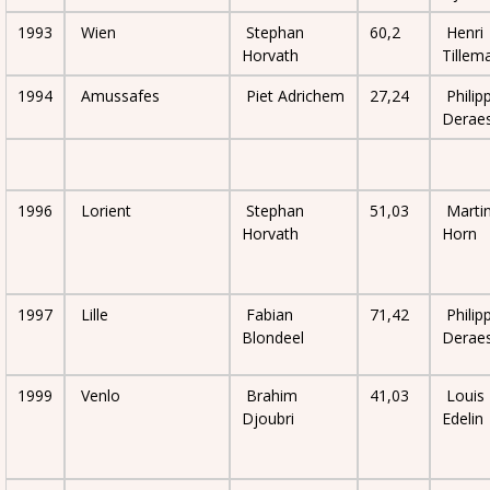
1993
Wien
Stephan
60,2
Henri
Horvath
Tillem
1994
Amussafes
Piet Adrichem
27,24
Philip
Derae
1996
Lorient
Stephan
51,03
Marti
Horvath
Horn
1997
Lille
Fabian
71,42
Philip
Blondeel
Derae
1999
Venlo
Brahim
41,03
Louis
Djoubri
Edelin