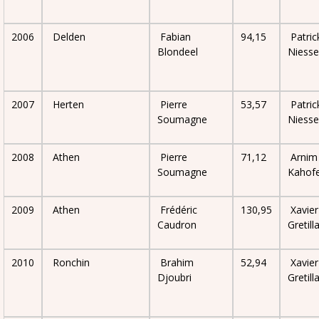
2006
Delden
Fabian
94,15
Patric
Blondeel
Niess
2007
Herten
Pierre
53,57
Patric
Soumagne
Niess
2008
Athen
Pierre
71,12
Arnim
Soumagne
Kahof
2009
Athen
Frédéric
130,95
Xavier
Caudron
Gretill
2010
Ronchin
Brahim
52,94
Xavier
Djoubri
Gretill