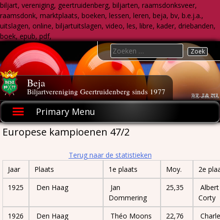
biljart, vereniging, geertruidenberg, biljarten, raamsdonksveer,
raamsdonk, marktplaats, boeken, lessen, leren, beja, bv, b.e.j.a.,
uitslagen, online, biljartuitslagen, video, les, libre, kader, driebanden,
boek, epub, pdf,
Skip
Search
to
for:
content
Beja
Biljartvereniging Geertruidenberg sinds 1977
Primary Menu
Europese kampioenen 47/2
Terug naar de statistieken
Jaar
Plaats
1e plaats
Moy.
2e pla
1925
Den Haag
Jan
25,35
Albert
Dommering
Corty
1926
Den Haag
Théo Moons
22,76
Charl