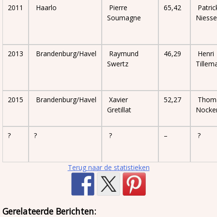
2011
Haarlo
Pierre
65,42
Patric
Soumagne
Niess
2013
Brandenburg/Havel
Raymund
46,29
Henri
Swertz
Tillem
2015
Brandenburg/Havel
Xavier
52,27
Thom
Gretillat
Nocke
?
?
?
–
?
Terug naar de statistieken
Gerelateerde Berichten: