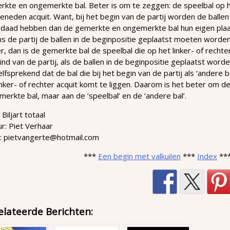
kte en ongemerkte bal. Beter is om te zeggen: de speelbal op het
eneden acquit. Want, bij het begin van de partij worden de balle
rdaad hebben dan de gemerkte en ongemerkte bal hun eigen plaa
ns de partij de ballen in de beginpositie geplaatst moeten worde
r, dan is de gemerkte bal de speelbal die op het linker- of rechte
ind van de partij, als de ballen in de beginpositie geplaatst word
lfsprekend dat de bal die bij het begin van de partij als ‘andere b
inker- of rechter acquit komt te liggen. Daarom is het beter om d
erkte bal, maar aan de ‘speelbal’ en de ‘andere bal’.
 Biljart totaal
r: Piet Verhaar
l: pietvangerte@hotmail.com
***
Een begin met valkuilen
***
Index
**
elateerde Berichten: