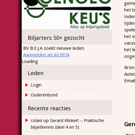
gemer
het b
Inde
tijde
spele
het e
Biljarters 50+ gezocht
vanze
BV B.E.J.A zoekt nieuwe leden.
het l
Aanmelden als lid BEJA
ongem
Loading
Bron:
Leden
Auteu
Emai
Login
Ouderenbond
Recente reacties
op
colani
Gerard Klinkert – Praktische
Ger
biljartkennis (deel 4 en 5)