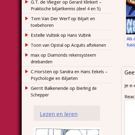
G.T. de Vlieger
op
Gerard Klinkert –
Praktische biljartkennis (deel 4 en 5)
Tom Van Der Werf
op
Biljart en
toebehoren
Estelle Vultink
op
Hans Vultink
Als 
op
tuss
Toon van Opstal
Acquits aftekenen
opg
max
op
Diamonds rekensysteem
wor
driebanden
C.Horsten
op
Sandra en Hans Eekels –
Gee
Psychologie en Biljarten
Je e-
Gerrit Balkenende
op
Bierling de
Schepper
Reac
Lezen en leren