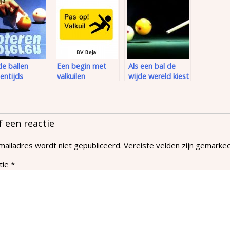
de ballen
Een begin met
Als een bal de
entijds
valkuilen
wijde wereld kiest
ezet moeten
den
f een reactie
mailadres wordt niet gepubliceerd.
Vereiste velden zijn gemark
tie
*