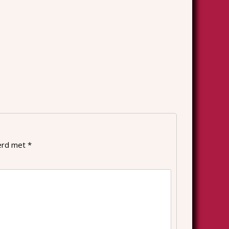
eerd met
*