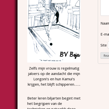
Naa
E-ma
Site
Zelfs mijn vrouw is regelmatig
jaloers op de aandacht die mijn
Longoni’s en hun Kamui’s
krijgen, het blijft schipperen…….
Beter leren biljarten begint met
het begrijpen van de
technieken en natuurlijk deze