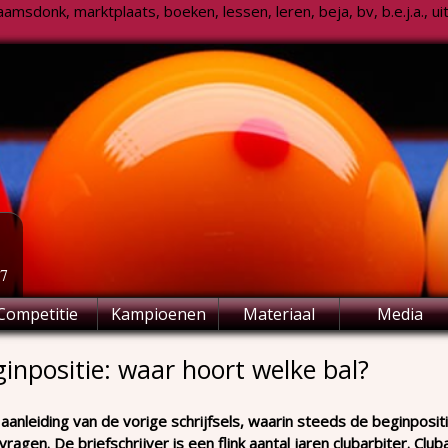
msdonk, marktplaats, boeken, lessen, leren, beja, bv, b.e.j.a., uitsl
77
Competitie
Kampioenen
Materiaal
Media
inpositie: waar hoort welke bal?
aanleiding van de vorige schrijfsels, waarin steeds de beginposi
vragen. De briefschrijver is een flink aantal jaren clubarbiter. Club