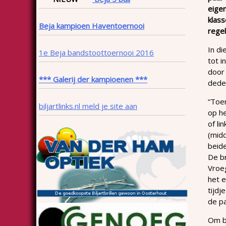
eigen
klass
Beja kampioen Haventoernooi
regel
In di
1e Beja bandstoottoernooi 2016
tot i
door 
*** Galerij der kampioenen ***
deden
“Toen
biljartlinks.nl meld je site aan
op h
of li
(midd
beid
De br
Vroeg
het e
tijdj
de pa
Om be