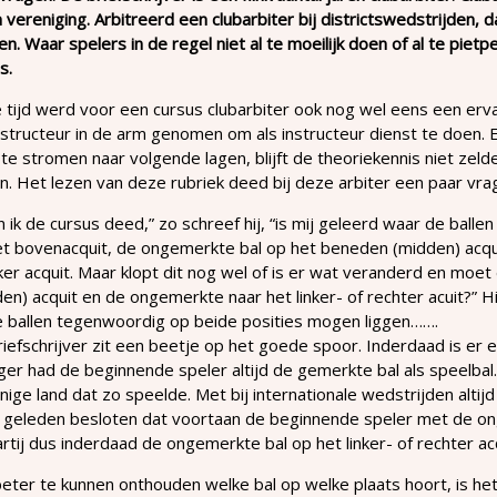
 vereniging. Arbitreerd een clubarbiter bij districtswedstrijden, 
en. Waar spelers in de regel niet al te moeilijk doen of al te piet
s.
e tijd werd voor een cursus clubarbiter ook nog wel eens een erva
nstructeur in de arm genomen om als instructeur dienst te doen. 
te stromen naar volgende lagen, blijft de theoriekennis niet zel
. Het lezen van deze rubriek deed bij deze arbiter een paar vr
 ik de cursus deed,” zo schreef hij, “is mij geleerd waar de ball
et bovenacquit, de ongemerkte bal op het beneden (midden) acqu
nker acquit. Maar klopt dit nog wel of is er wat veranderd en moe
en) acquit en de ongemerkte naar het linker- of rechter acuit?” 
e ballen tegenwoordig op beide posities mogen liggen…….
iefschrijver zit een beetje op het goede spoor. Inderdaad is er 
er had de beginnende speler altijd de gemerkte bal als speelbal.
nige land dat zo speelde. Met bij internationale wedstrijden alt
e geleden besloten dat voortaan de beginnende speler met de on
rtij dus inderdaad de ongemerkte bal op het linker- of rechter ac
ter te kunnen onthouden welke bal op welke plaats hoort, is he