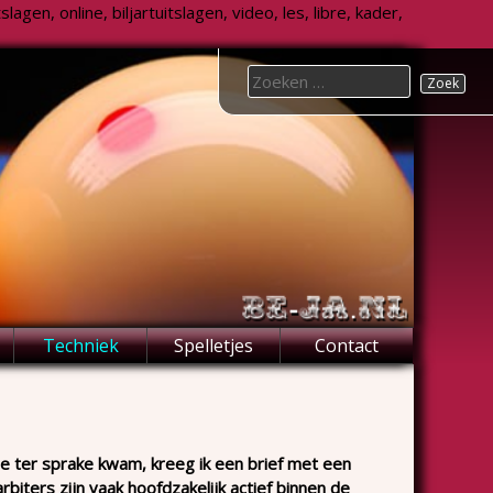
agen, online, biljartuitslagen, video, les, libre, kader,
Search
for:
Techniek
Spelletjes
Contact
tie ter sprake kwam, kreeg ik een brief met een
arbiters zijn vaak hoofdzakelijk actief binnen de