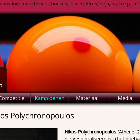
msdonk, marktplaats, boeken, lessen, leren, beja, bv, b.e.j.a., uitsl
77
Competitie
Kampioenen
Materiaal
Media
kos Polychronopoulos
Nikos Polychronopoulos
(Athene, 2
die gespecialiseerd is in het drieb