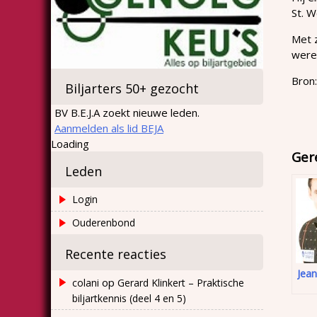
St. W
Met z
were
Bron:
Biljarters 50+ gezocht
BV B.E.J.A zoekt nieuwe leden.
Aanmelden als lid BEJA
Loading
Ger
Leden
Login
Ouderenbond
Recente reacties
Jean
op
colani
Gerard Klinkert – Praktische
biljartkennis (deel 4 en 5)