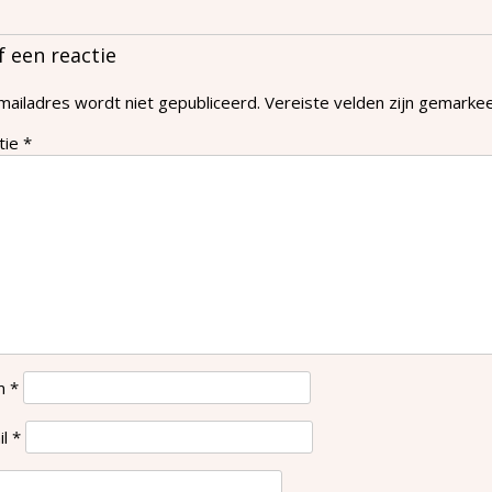
f een reactie
mailadres wordt niet gepubliceerd.
Vereiste velden zijn gemark
tie
*
m
*
il
*