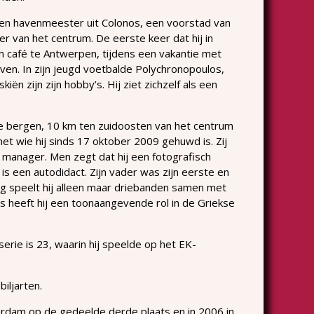
en havenmeester uit Colonos, een voorstad van
 van het centrum. De eerste keer dat hij in
n café te Antwerpen, tijdens een vakantie met
aven. In zijn jeugd voetbalde Polychronopoulos,
n zijn zijn hobby’s. Hij ziet zichzelf als een
j de bergen, 10 km ten zuidoosten van het centrum
et wie hij sinds 17 oktober 2009 gehuwd is. Zij
 manager. Men zegt dat hij een fotografisch
s een autodidact. Zijn vader was zijn eerste en
ig speelt hij alleen maar driebanden samen met
as heeft hij een toonaangevende rol in de Griekse
serie is 23, waarin hij speelde op het EK-
iljarten.
erdam op de gedeelde derde plaats en in 2006 in