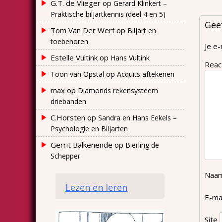
G.T. de Vlieger
op
Gerard Klinkert –
Praktische biljartkennis (deel 4 en 5)
Gee
Tom Van Der Werf
op
Biljart en
toebehoren
Je e-
Estelle Vultink
op
Hans Vultink
Reac
op
Toon van Opstal
Acquits aftekenen
max
op
Diamonds rekensysteem
driebanden
C.Horsten
op
Sandra en Hans Eekels –
Psychologie en Biljarten
Gerrit Balkenende
op
Bierling de
Schepper
Naa
Lezen en leren
E-ma
Site