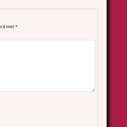
eerd met
*