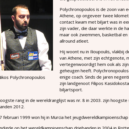
Polychronopoulos is de zoon van e
Athene, op ongeveer twee kilometer
contact kwam met biljart was in ee
zijn vader, die daar werkte in de h
maar ook zwemmen, basketbal en skië
allround atleet.
Hij woont nu in Ilioupoulis, vlakbi
van Athene, met zijn echtgenote, m
vertegenwoordigt hem ook als zijn
geheugen heeft. Polychronopoulos i
enige coach. Sinds de jaren negent
ikos Polychronopoulos
zijn landgenoot Filipos Kasidokost
biljartsport.
hoogste rang in de wereldranglijst was nr. 8 in 2003. zijn hoogste 
banden 2012.
 februari 1999 won hij in Murcia het jeugdwereldkampioenschap b
eindigde op het wereldkampioenschap driebanden in 2004 in Rott