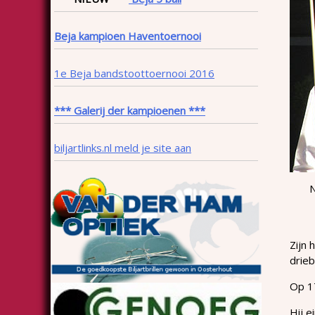
Beja kampioen Haventoernooi
1e Beja bandstoottoernooi 2016
*** Galerij der kampioenen ***
biljartlinks.nl meld je site aan
N
Zijn 
drie
Op 17
Hij 