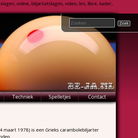
agen, online, biljartuitslagen, video, les, libre, kader,
Search
for:
Techniek
Spelletjes
Contact
4 maart 1978) is een Grieks carambolebiljarter
anden.