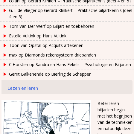
colani
op
Gerard Klinkert – Praktische biljartkennis (deel 4 en 5)
G.T. de Vlieger
op
Gerard Klinkert – Praktische biljartkennis (deel
4 en 5)
Tom Van Der Werf
op
Biljart en toebehoren
Estelle Vultink
op
Hans Vultink
Toon van Opstal
op
Acquits aftekenen
max
op
Diamonds rekensysteem driebanden
C.Horsten
op
Sandra en Hans Eekels – Psychologie en Biljarten
Gerrit Balkenende
op
Bierling de Schepper
Lezen en leren
Beter leren
biljarten begint
met het begrijpen
van de technieken
en natuurlijk deze