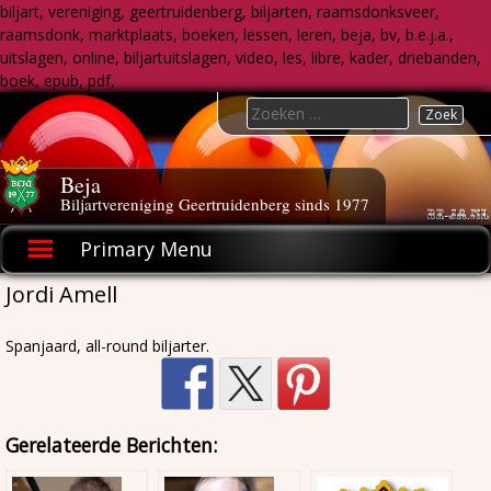
biljart, vereniging, geertruidenberg, biljarten, raamsdonksveer,
raamsdonk, marktplaats, boeken, lessen, leren, beja, bv, b.e.j.a.,
uitslagen, online, biljartuitslagen, video, les, libre, kader, driebanden,
boek, epub, pdf,
Skip
Search
to
for:
content
Beja
Biljartvereniging Geertruidenberg sinds 1977
Primary Menu
Jordi Amell
Spanjaard, all-round biljarter.
Gerelateerde Berichten: