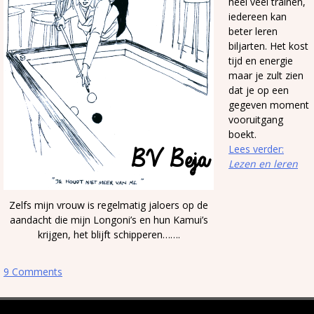
heel veel trainen,
iedereen kan
beter leren
biljarten. Het kost
tijd en energie
maar je zult zien
dat je op een
gegeven moment
vooruitgang
boekt.
Lees verder:
Lezen en leren
Zelfs mijn vrouw is regelmatig jaloers op de
aandacht die mijn Longoni’s en hun Kamui’s
krijgen, het blijft schipperen…….
9 Comments