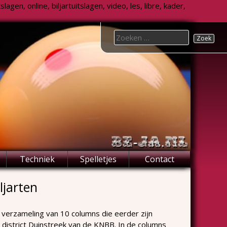
agen, online, biljartuitslagen, video, les, libre, kader,
Search
for:
Techniek
Spelletjes
Contact
ljarten
n verzameling van 10 columns die eerder zijn
district Duinstreek van de KNBB. In de columns