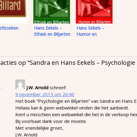
artboeken
Hans Eekels –
Hans Eekels –
Ethiek en Biljarten
Humor en
(2011)
biljarten (2011)
eacties op “
Sandra en Hans Eekels – Psychologie 
J.W. Arnold
schreef:
9 november 2015 om 20:40
Het boek “Psychologie en Biljarten” van Sandra en Hans E
Helaas kan ik geen webwinkel vinden die het aanbiedt.
Kent u misschien een webwinkel die het in de verkoop he
Bij voorbaat dank voor de moeite.
Met vriendelijke groet,
J.W. Arnold