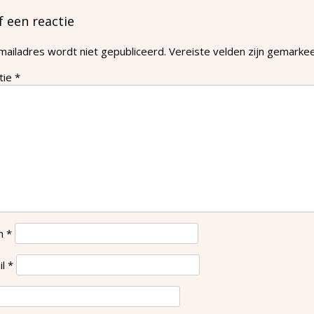
f een reactie
mailadres wordt niet gepubliceerd.
Vereiste velden zijn gemark
tie
*
m
*
il
*