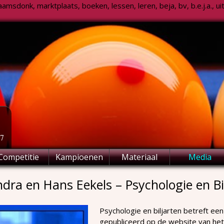
msdonk, marktplaats, boeken, lessen, leren, beja, bv, b.e.j.a., uitsl
77
Competitie
Kampioenen
Materiaal
Media
dra en Hans Eekels – Psychologie en Bi
Psychologie en biljarten betreft ee
gepubliceerd op de website van het 