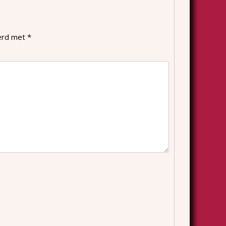
eerd met
*