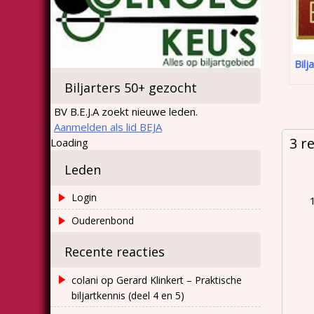
Bilj
Biljarters 50+ gezocht
BV B.E.J.A zoekt nieuwe leden.
Aanmelden als lid BEJA
3 r
Loading
Leden
Login
Ouderenbond
Recente reacties
op
colani
Gerard Klinkert – Praktische
biljartkennis (deel 4 en 5)