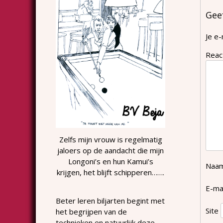
Gee
Je e-
Reac
Zelfs mijn vrouw is regelmatig
jaloers op de aandacht die mijn
Longoni’s en hun Kamui’s
Naa
krijgen, het blijft schipperen…….
E-ma
Beter leren biljarten begint met
Site
het begrijpen van de
technieken en natuurlijk deze