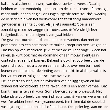
ballen is al vaker onderwerp van deze rubriek geweest. Daarbij
hebben wij een wonderlijke manier om de uit het Frans afkomstige,
maar sinds jaar en dag bij ons ingeburgerde term ’touché’, waarbij
de verleden tijd van het werkwoord tot zelfstandig naamwoord
geworden is, aan te duiden. Als je iets aanraakt ‘dóé je een
aanraking’ maar we zeggen je máákt touché. Wonderlijk hoe
taalgebruik soms een eigen leven gaat leiden.
De gewone touché, het directe aanraken =anders dan met de
pomerans om een carambole te maken- roept niet veel vragen op.
Dat kan op veel manieren. Je kunt met de keu per ongeluk een bal
raken. Je kunt ook met de voorhand of een mouw eventjes in
contact met een bal komen. Bekend is ook het voorbeeld van de
speler die voor het uitvoeren van een stoot over een bal moet
leunen en daarbij met de kleding een bal raakt. In al die gevallen is
het ‘zitten’ en er zal geen discussie over zijn.
De indirecte touché, het beïnvloeden van de ligging van en bal,
zonder bal rechtstreeks aan te raken, dat is een ander verhaal. Dat
komt maar al te vaak voor. Soms bewust, soms onbewust. Net
bekendste voorbeeld van een indirecte touché kennen we allemaal
wel. De arbiter heeft ‘vast’geannoceerd, ten teken dat de speelbal
vast ligt tegen de andere bal of een band. De speler legt aan om de