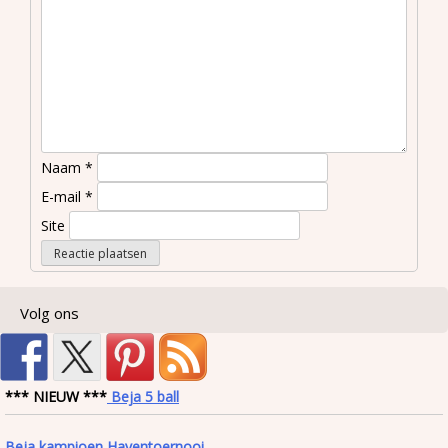
Naam
*
E-mail
*
Site
Volg ons
*** NIEUW ***
Beja 5 ball
Beja kampioen Haventoernooi