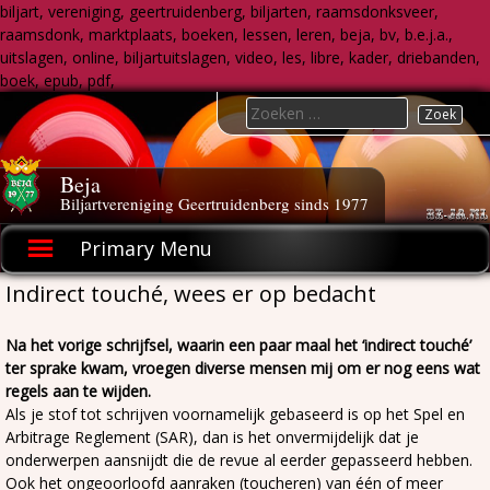
biljart, vereniging, geertruidenberg, biljarten, raamsdonksveer,
raamsdonk, marktplaats, boeken, lessen, leren, beja, bv, b.e.j.a.,
uitslagen, online, biljartuitslagen, video, les, libre, kader, driebanden,
boek, epub, pdf,
Skip
Search
to
for:
content
Beja
Biljartvereniging Geertruidenberg sinds 1977
Primary Menu
Indirect touché, wees er op bedacht
Na het vorige schrijfsel, waarin een paar maal het ‘indirect touché’
ter sprake kwam, vroegen diverse mensen mij om er nog eens wat
regels aan te wijden.
Als je stof tot schrijven voornamelijk gebaseerd is op het Spel en
Arbitrage Reglement (SAR), dan is het onvermijdelijk dat je
onderwerpen aansnijdt die de revue al eerder gepasseerd hebben.
Ook het ongeoorloofd aanraken (toucheren) van één of meer