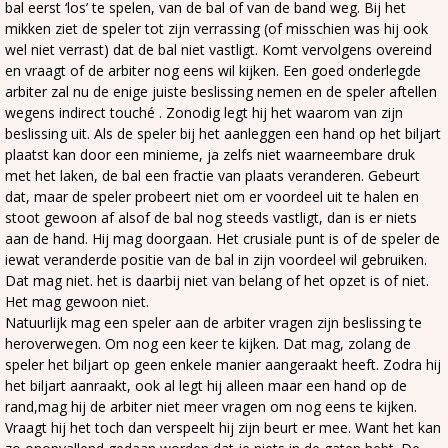
bal eerst ‘los’ te spelen, van de bal of van de band weg. Bij het
mikken ziet de speler tot zijn verrassing (of misschien was hij ook
wel niet verrast) dat de bal niet vastligt. Komt vervolgens overeind
en vraagt of de arbiter nog eens wil kijken. Een goed onderlegde
arbiter zal nu de enige juiste beslissing nemen en de speler aftellen
wegens indirect touché . Zonodig legt hij het waarom van zijn
beslissing uit. Als de speler bij het aanleggen een hand op het biljart
plaatst kan door een minieme, ja zelfs niet waarneembare druk
met het laken, de bal een fractie van plaats veranderen. Gebeurt
dat, maar de speler probeert niet om er voordeel uit te halen en
stoot gewoon af alsof de bal nog steeds vastligt, dan is er niets
aan de hand. Hij mag doorgaan. Het crusiale punt is of de speler de
iewat veranderde positie van de bal in zijn voordeel wil gebruiken.
Dat mag niet. het is daarbij niet van belang of het opzet is of niet.
Het mag gewoon niet.
Natuurlijk mag een speler aan de arbiter vragen zijn beslissing te
heroverwegen. Om nog een keer te kijken. Dat mag, zolang de
speler het biljart op geen enkele manier aangeraakt heeft. Zodra hij
het biljart aanraakt, ook al legt hij alleen maar een hand op de
rand,mag hij de arbiter niet meer vragen om nog eens te kijken.
Vraagt hij het toch dan verspeelt hij zijn beurt er mee. Want het kan