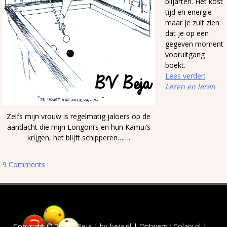
biljarten. Het kost
tijd en energie
maar je zult zien
dat je op een
gegeven moment
vooruitgang
boekt.
Lees verder:
Lezen en leren
Zelfs mijn vrouw is regelmatig jaloers op de
aandacht die mijn Longoni’s en hun Kamui’s
krijgen, het blijft schipperen…….
9 Comments
Copyright © 2026 :
Beja
|
bv-beja.nl
|
Ontwerp : Colani.nl
|