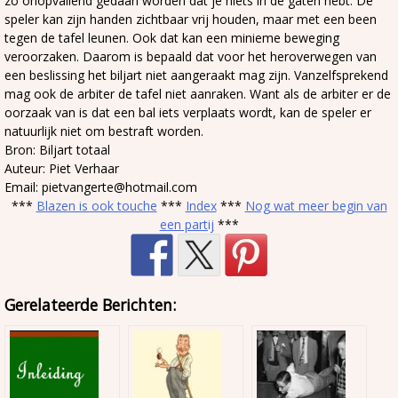
zo onopvallend gedaan worden dat je niets in de gaten hebt. De
speler kan zijn handen zichtbaar vrij houden, maar met een been
tegen de tafel leunen. Ook dat kan een minieme beweging
veroorzaken. Daarom is bepaald dat voor het heroverwegen van
een beslissing het biljart niet aangeraakt mag zijn. Vanzelfsprekend
mag ook de arbiter de tafel niet aanraken. Want als de arbiter er de
oorzaak van is dat een bal iets verplaats wordt, kan de speler er
natuurlijk niet om bestraft worden.
Bron: Biljart totaal
Auteur: Piet Verhaar
Email: pietvangerte@hotmail.com
***
Blazen is ook touche
***
Index
***
Nog wat meer begin van
een partij
***
Gerelateerde Berichten: