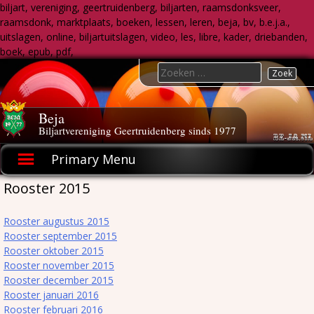
biljart, vereniging, geertruidenberg, biljarten, raamsdonksveer,
raamsdonk, marktplaats, boeken, lessen, leren, beja, bv, b.e.j.a.,
uitslagen, online, biljartuitslagen, video, les, libre, kader, driebanden,
boek, epub, pdf,
Skip
Search
to
for:
content
Beja
Biljartvereniging Geertruidenberg sinds 1977
Primary Menu
Rooster 2015
Rooster augustus 2015
Rooster september 2015
Rooster oktober 2015
Rooster november 2015
Rooster december 2015
Rooster januari 2016
Rooster februari 2016