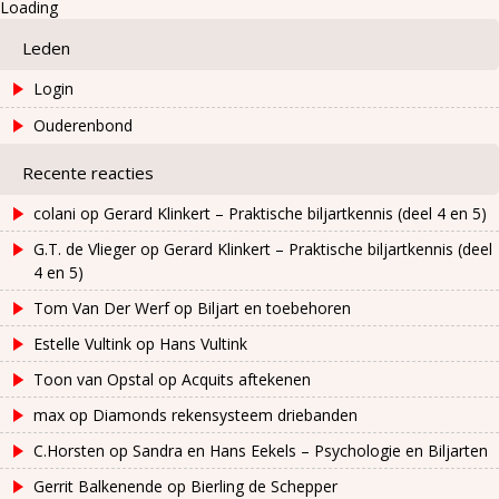
Loading
Leden
Login
Ouderenbond
Recente reacties
colani
op
Gerard Klinkert – Praktische biljartkennis (deel 4 en 5)
G.T. de Vlieger
op
Gerard Klinkert – Praktische biljartkennis (deel
4 en 5)
Tom Van Der Werf
op
Biljart en toebehoren
Estelle Vultink
op
Hans Vultink
Toon van Opstal
op
Acquits aftekenen
max
op
Diamonds rekensysteem driebanden
C.Horsten
op
Sandra en Hans Eekels – Psychologie en Biljarten
Gerrit Balkenende
op
Bierling de Schepper