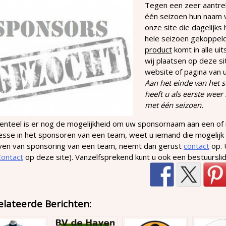
Tegen een zeer aantrek
één seizoen hun naam 
onze site die dagelijk
hele seizoen gekoppel
product
komt in alle ui
wij plaatsen op deze si
website of pagina van 
Aan het einde van het 
heeft u als eerste wee
met één seizoen.
nteel is er nog de mogelijkheid om uw sponsornaam aan een of
esse in het sponsoren van een team, weet u iemand die mogelijk 
even van sponsoring van een team, neemt dan gerust
contact
op. 
Contact
op deze site). Vanzelfsprekend kunt u ook een bestuursli
elateerde Berichten: