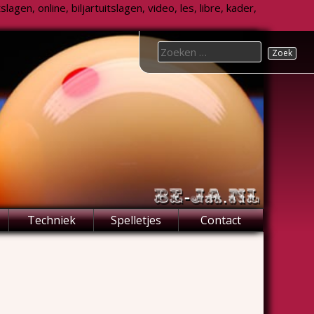
agen, online, biljartuitslagen, video, les, libre, kader,
Search
for:
Techniek
Spelletjes
Contact