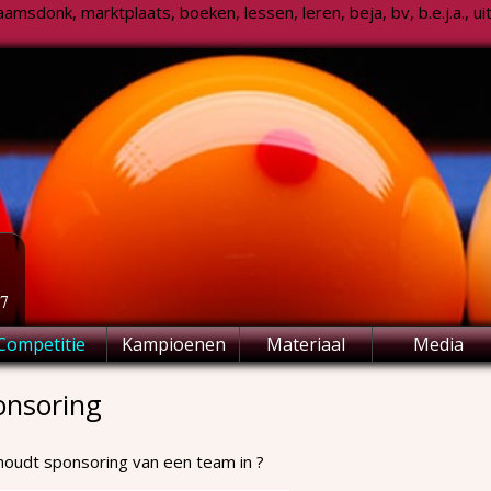
msdonk, marktplaats, boeken, lessen, leren, beja, bv, b.e.j.a., uitsl
77
Competitie
Kampioenen
Materiaal
Media
onsoring
houdt sponsoring van een team in ?