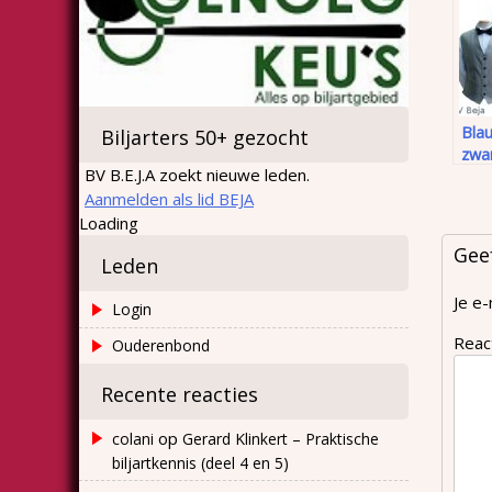
Blau
Biljarters 50+ gezocht
zwa
BV B.E.J.A zoekt nieuwe leden.
Aanmelden als lid BEJA
Loading
Gee
Leden
Je e-
Login
Reac
Ouderenbond
Recente reacties
op
colani
Gerard Klinkert – Praktische
biljartkennis (deel 4 en 5)