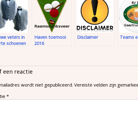
we veters in
Haven toernooi
Disclaimer
Teams en
rte schoenen
2016
f een reactie
mailadres wordt niet gepubliceerd.
Vereiste velden zijn gemark
tie
*