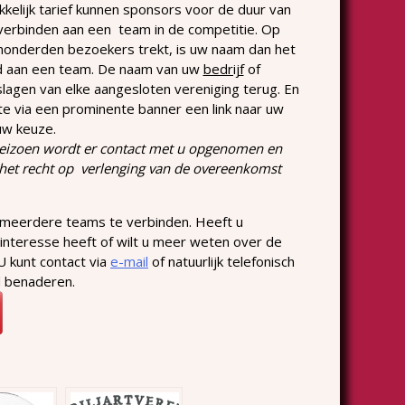
kelijk tarief kunnen sponsors voor de duur van
verbinden aan een team in de competitie. Op
s honderden bezoekers trekt, is uw naam dan het
d aan een team. De naam van uw
bedrijf
of
tslagen van elke aangesloten vereniging terug. En
te via een prominente banner een link naar uw
uw keuze.
seizoen wordt er contact met u opgenomen en
r het recht op verlenging van de overeenkomst
 meerdere teams te verbinden. Heeft u
interesse heeft of wilt u meer weten over de
U kunt contact via
e-mail
of natuurlijk telefonisch
d benaderen.