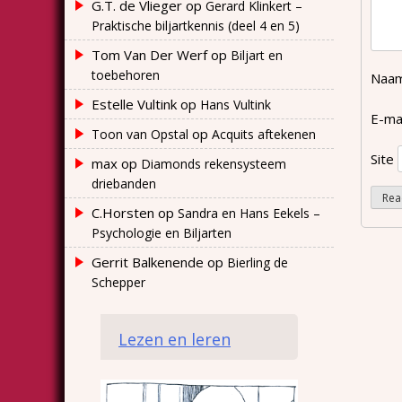
G.T. de Vlieger
op
Gerard Klinkert –
Praktische biljartkennis (deel 4 en 5)
Tom Van Der Werf
op
Biljart en
toebehoren
Naa
Estelle Vultink
op
Hans Vultink
E-ma
op
Toon van Opstal
Acquits aftekenen
Site
max
op
Diamonds rekensysteem
driebanden
C.Horsten
op
Sandra en Hans Eekels –
Psychologie en Biljarten
Gerrit Balkenende
op
Bierling de
Schepper
Lezen en leren