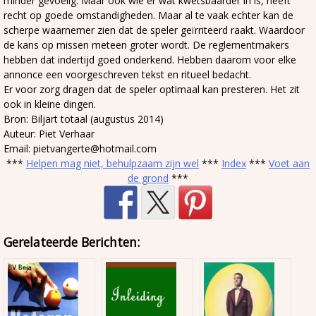
minder gevoelig. Maar ook wie er wat kwetsbaarder in is, heeft
recht op goede omstandigheden. Maar al te vaak echter kan de
scherpe waarnemer zien dat de speler geïrriteerd raakt. Waardoor
de kans op missen meteen groter wordt. De reglementmakers
hebben dat indertijd goed onderkend. Hebben daarom voor elke
annonce een voorgeschreven tekst en ritueel bedacht.
Er voor zorg dragen dat de speler optimaal kan presteren. Het zit
ook in kleine dingen.
Bron: Biljart totaal (augustus 2014)
Auteur: Piet Verhaar
Email: pietvangerte@hotmail.com
***
Helpen mag niet, behulpzaam zijn wel
***
Index
***
Voet aan
de grond
***
Gerelateerde Berichten: