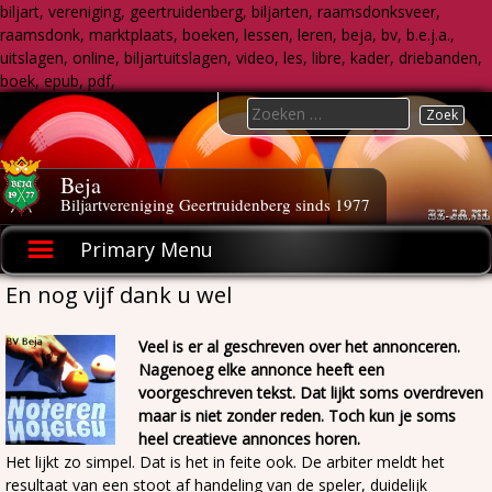
biljart, vereniging, geertruidenberg, biljarten, raamsdonksveer,
raamsdonk, marktplaats, boeken, lessen, leren, beja, bv, b.e.j.a.,
uitslagen, online, biljartuitslagen, video, les, libre, kader, driebanden,
boek, epub, pdf,
Skip
Search
to
for:
content
Beja
Biljartvereniging Geertruidenberg sinds 1977
Primary Menu
En nog vijf dank u wel
Veel is er al geschreven over het annonceren.
Nagenoeg elke annonce heeft een
voorgeschreven tekst. Dat lijkt soms overdreven
maar is niet zonder reden. Toch kun je soms
heel creatieve annonces horen.
Het lijkt zo simpel. Dat is het in feite ook. De arbiter meldt het
resultaat van een stoot af handeling van de speler, duidelijk