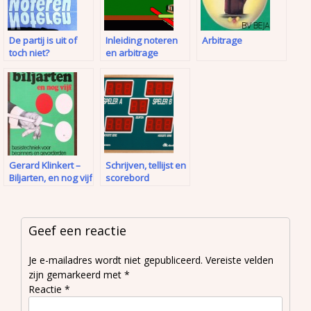
De partij is uit of
Inleiding noteren
Arbitrage
toch niet?
en arbitrage
Gerard Klinkert –
Schrijven, tellijst en
Biljarten, en nog vijf
scorebord
Geef een reactie
Je e-mailadres wordt niet gepubliceerd.
Vereiste velden
zijn gemarkeerd met
*
Reactie
*