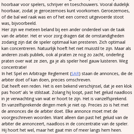
hoorbaar voor spelers, schrijver en toeschouwers. Vooral duidelijk
hoorbaar, zodat je geroezemoes kunt voorkomen. Geroezemoes,
of die bal wel raak was en of het een correct uitgevoerde stoot
was, bijvoorbeeld.
Hier zijn we meteen beland bij een ander onderdeel van de taak
van de arbiter. Het er voor zorg dragen dat de omstandigheden
zodanig zijn dat de speler optimaal kan presteren. Zich optimaal
kan concentreren. Natuurlijk hoeft het niet muisstil te zijn. Maar als
anderen zoals publiek, ook al praten ze nog zo zacht, onderling
praten over wat ze zien, ga je als speler heel gauw luisteren. Weg
concentratie!
In het Spel en Arbitrage Reglement (
SAR
) staan de annonces, die de
arbiter doet of kan doen, precies omschreven.
Dat heeft een reden. Het is een bekend verschijnsel, dat je een klok
pas ‘hoort’ als ‘ie stilstaat. Zolang hij loopt, past het geluid naadloos
in je verwachting van wat er hoort te zijn. Het is vanzelfsprekend.
En vanzelfsprekende dingen merk je niet op. Precies zo is het met
de annonces die de arbiter doet. Elke annonce moet met de
voorgeschreven woorden. Want alleen dan past het geluid van de
arbiter die annonceert, naadloos in de concentratie van de speler.
Hij hoort het wel, maar het gaat min of meer langs hem heen.