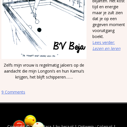
biljarten. Het kost
tijd en energie
maar je zult zien
dat je op een
gegeven moment
vooruitgang
boekt.
Lees verder:
Lezen en leren
Zelfs mijn vrouw is regelmatig jaloers op de
aandacht die mijn Longoni’s en hun Kamui’s
krijgen, het blijft schipperen…….
9 Comments
Copyright © 2026 :
Beja
|
bv-beja.nl
|
Ontwerp : Colani.nl
|