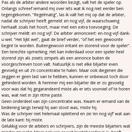
Pas als de arbiter andere woorden bezigt, valt het de speler op.
Onlangs schreef iemand mij over iets wat ik nog niet eerder ben
tegengekomen. “Regelmatig”, las ik valt het mij op dat de arbiter,
nadat de schrijver heeft gemeld: en nog vijf, de waarschuwing
herhaalt zoals het hoort, maar met een extra toevoeging. De
schrijver meldt: en nog vijf. De arbiter annonceert: en-nog-vijf-dank-
u-wel. “Het lijkt wel”, gaat de brief verder, “of het een gewoonte
begint te worden. Buitengewoon irritant en storend voor de speler”.
Een terechte opmerking. Het kan inderdaad voor een speler heel
storend zijn als zoiets simpels als een annonce buiten de
voorgeschreven toon valt. Natuurlijk is niet elke biljarter even
gevoelig en uit z’n concentratie te halen. Maar ook diegenen die
zeggen er geen last van te hebben, kunnen er onbewust toch door
gehinderd worden. Ik herinner mij een biljarter die er zo gevoelig
voor was dat hij gegarandeerd miste als er iets voorviel of te horen
was, wat niet in zijn ritme paste.
Geen onderdeel van zijn concentratie was. Kwam er iemand van de
bediening langs terwijl hij aan stoot was, miste hij.
Was de schrijver niet helemaal oplettend en zei ‘en nog vijf’ wat aan
de late kant: hij miste.
Gelukkig voor de arbiters en schrijvers, zijn de meeste biljarters wat