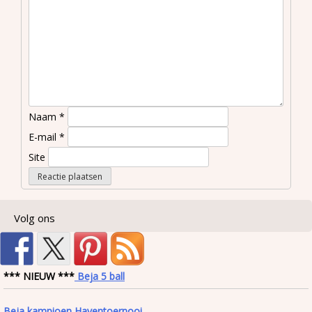
Naam
*
E-mail
*
Site
Volg ons
*** NIEUW ***
Beja 5 ball
Beja kampioen Haventoernooi