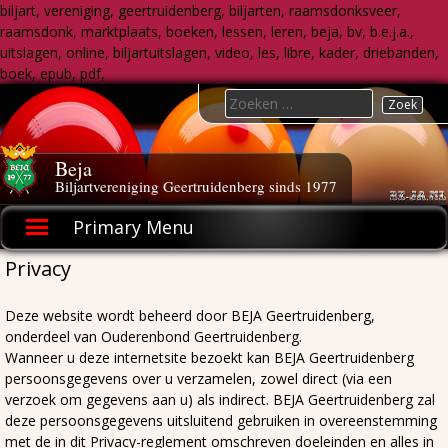
biljart, vereniging, geertruidenberg, biljarten, raamsdonksveer,
raamsdonk, marktplaats, boeken, lessen, leren, beja, bv, b.e.j.a.,
uitslagen, online, biljartuitslagen, video, les, libre, kader, driebanden,
boek, epub, pdf,
Skip
Search
to
for:
content
Beja
Biljartvereniging Geertruidenberg sinds 1977
Primary Menu
Privacy
Deze website wordt beheerd door BEJA Geertruidenberg,
onderdeel van Ouderenbond Geertruidenberg.
Wanneer u deze internetsite bezoekt kan BEJA Geertruidenberg
persoonsgegevens over u verzamelen, zowel direct (via een
verzoek om gegevens aan u) als indirect. BEJA Geertruidenberg zal
deze persoonsgegevens uitsluitend gebruiken in overeenstemming
met de in dit Privacy-reglement omschreven doeleinden en alles in