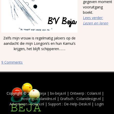
gegeven moment
vooruitgang
boekt.
Lees verder:
Lezen en leren
Zelfs mijn vrouw is regelmatig jaloers op de
aandacht die mijn Longoni’s en hun Kamui’s
krijgen, het blijft schipperen…….
9 Comments
Copyright © 2026 :
Beja
|
bv-beja.nl
|
Ontwerp : Colani.nl
|
Hosting : Colanidns.nl
|
Grafisch : Colanidesign.nl
|
Adverteren : Colani.nl
|
Support : De-Help-Desk.nl
|
Login