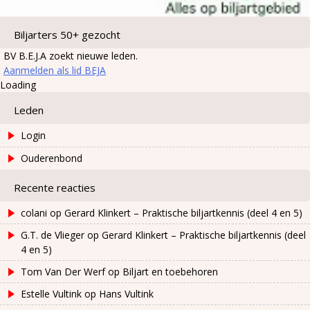
Biljarters 50+ gezocht
BV B.E.J.A zoekt nieuwe leden.
Aanmelden als lid BEJA
Loading
Leden
Login
Ouderenbond
Recente reacties
colani
op
Gerard Klinkert – Praktische biljartkennis (deel 4 en 5)
G.T. de Vlieger
op
Gerard Klinkert – Praktische biljartkennis (deel
4 en 5)
Tom Van Der Werf
op
Biljart en toebehoren
Estelle Vultink
op
Hans Vultink