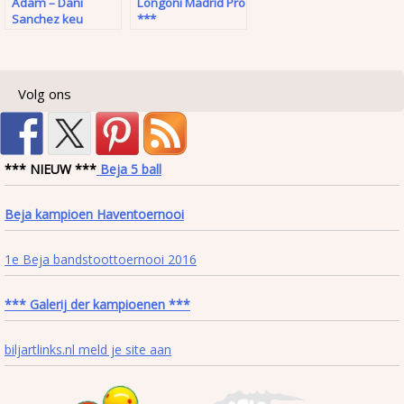
Adam – Dani
Longoni Madrid Pro
Sanchez keu
***
Volg ons
*** NIEUW ***
Beja 5 ball
Beja kampioen Haventoernooi
1e Beja bandstoottoernooi 2016
*** Galerij der kampioenen ***
biljartlinks.nl meld je site aan