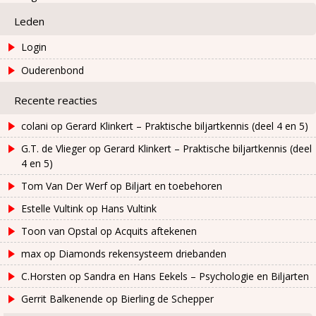
Leden
Login
Ouderenbond
Recente reacties
colani
op
Gerard Klinkert – Praktische biljartkennis (deel 4 en 5)
G.T. de Vlieger
op
Gerard Klinkert – Praktische biljartkennis (deel
4 en 5)
Tom Van Der Werf
op
Biljart en toebehoren
Estelle Vultink
op
Hans Vultink
Toon van Opstal
op
Acquits aftekenen
max
op
Diamonds rekensysteem driebanden
C.Horsten
op
Sandra en Hans Eekels – Psychologie en Biljarten
Gerrit Balkenende
op
Bierling de Schepper