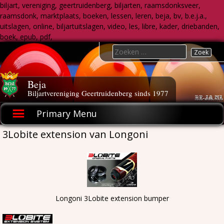
biljart, vereniging, geertruidenberg, biljarten, raamsdonksveer,
raamsdonk, marktplaats, boeken, lessen, leren, beja, bv, b.e.j.a.,
uitslagen, online, biljartuitslagen, video, les, libre, kader, driebanden,
boek, epub, pdf,
Skip
Search
to
for:
content
Beja
Biljartvereniging Geertruidenberg sinds 1977
Primary Menu
3Lobite extension van Longoni
Longoni 3Lobite extension bumper