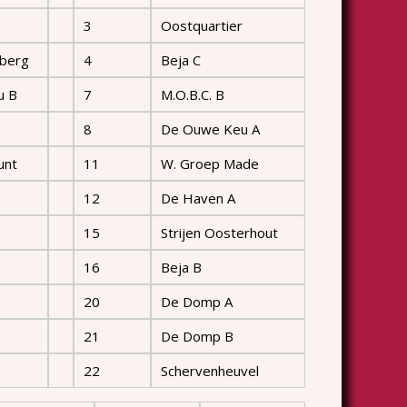
3
Oostquartier
berg
4
Beja C
u B
7
M.O.B.C. B
8
De Ouwe Keu A
unt
11
W. Groep Made
12
De Haven A
15
Strijen Oosterhout
16
Beja B
20
De Domp A
21
De Domp B
22
Schervenheuvel