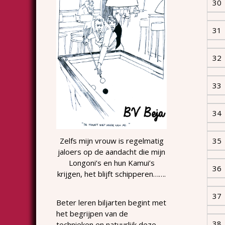
30
31
32
33
34
Zelfs mijn vrouw is regelmatig
35
jaloers op de aandacht die mijn
Longoni’s en hun Kamui’s
36
krijgen, het blijft schipperen…….
37
Beter leren biljarten begint met
het begrijpen van de
38
technieken en natuurlijk deze