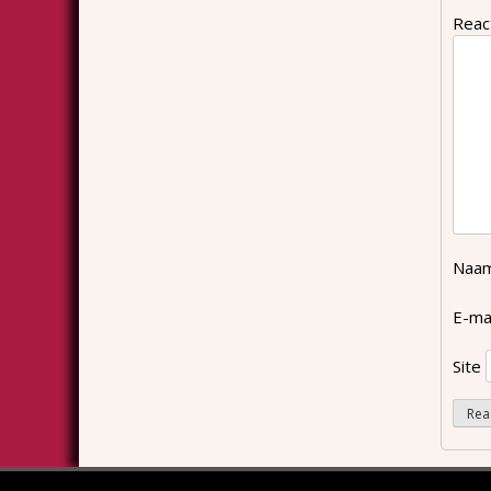
Reac
Naa
E-ma
Site