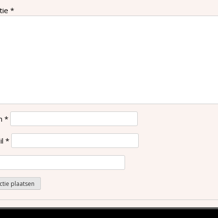
tie
*
m
*
il
*