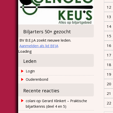
12
13
14
Biljarters 50+ gezocht
15
BV B.E.J.A zoekt nieuwe leden.
16
Aanmelden als lid BEJA
Loading
17
Leden
18
Login
19
Ouderenbond
20
Recente reacties
21
op
colani
Gerard Klinkert – Praktische
22
biljartkennis (deel 4 en 5)