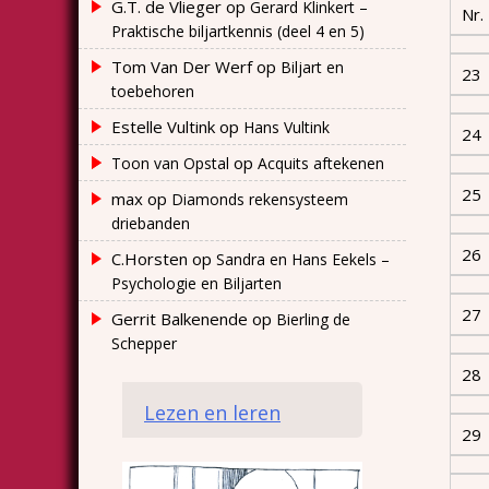
G.T. de Vlieger
op
Gerard Klinkert –
Nr.
Praktische biljartkennis (deel 4 en 5)
Tom Van Der Werf
op
Biljart en
23
toebehoren
Estelle Vultink
op
Hans Vultink
24
op
Toon van Opstal
Acquits aftekenen
25
max
op
Diamonds rekensysteem
driebanden
26
C.Horsten
op
Sandra en Hans Eekels –
Psychologie en Biljarten
27
Gerrit Balkenende
op
Bierling de
Schepper
28
Lezen en leren
29