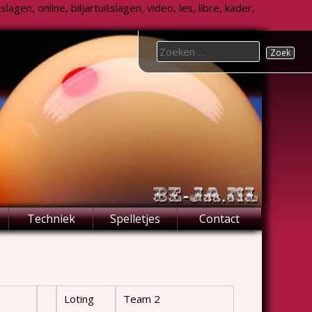
agen, online, biljartuitslagen, video, les, libre, kader,
Search
for:
Techniek
Spelletjes
Contact
Loting
Team 2