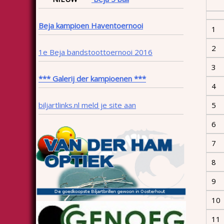
Beja kampioen Haventoernooi
1
2
1e Beja bandstoottoernooi 2016
3
*** Galerij der kampioenen ***
4
biljartlinks.nl meld je site aan
5
6
7
8
9
10
11