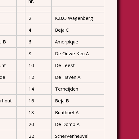
nr.
2
K.B.O Wagenberg
4
Beja C
u B
6
Amerpique
8
De Ouwe Keu A
unt
10
De Leest
ade
12
De Haven A
14
Terheijden
erhout
16
Beja B
18
Bunthoef A
20
De Domp A
22
Schervenheuvel