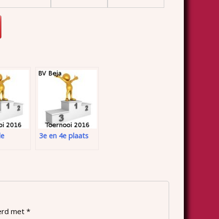
le
3e en 4e plaats
eerd met
*