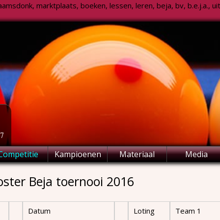
msdonk, marktplaats, boeken, lessen, leren, beja, bv, b.e.j.a., uitsl
77
Competitie
Kampioenen
Materiaal
Media
ster Beja toernooi 2016
Datum
Loting
Team 1