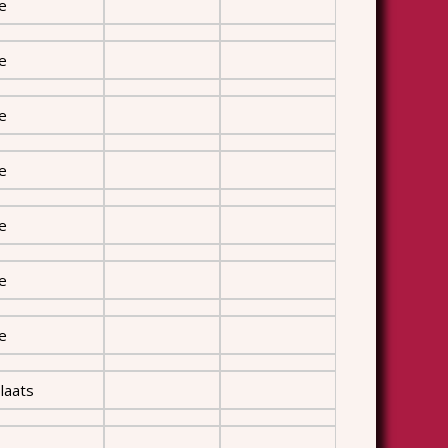
le
le
le
le
le
le
le
laats