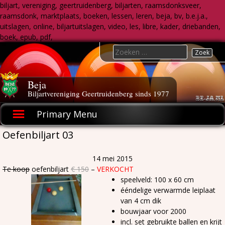
biljart, vereniging, geertruidenberg, biljarten, raamsdonksveer,
raamsdonk, marktplaats, boeken, lessen, leren, beja, bv, b.e.j.a.,
uitslagen, online, biljartuitslagen, video, les, libre, kader, driebanden,
boek, epub, pdf,
Skip
Search
to
for:
content
Beja
Biljartvereniging Geertruidenberg sinds 1977
Primary Menu
Oefenbiljart 03
14 mei 2015
Te koop
oefenbiljart
€ 150
–
VERKOCHT
speelveld: 100 x 60 cm
ééndelige verwarmde leiplaat
van 4 cm dik
bouwjaar voor 2000
incl. set gebruikte ballen en krijt