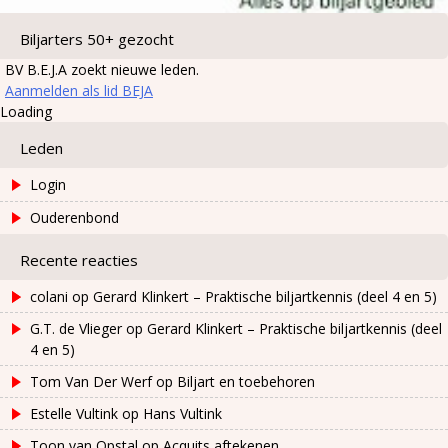
Biljarters 50+ gezocht
BV B.E.J.A zoekt nieuwe leden.
Aanmelden als lid BEJA
Loading
Leden
Login
Ouderenbond
Recente reacties
colani
op
Gerard Klinkert – Praktische biljartkennis (deel 4 en 5)
G.T. de Vlieger
op
Gerard Klinkert – Praktische biljartkennis (deel
4 en 5)
Tom Van Der Werf
op
Biljart en toebehoren
Estelle Vultink
op
Hans Vultink
Toon van Opstal
op
Acquits aftekenen