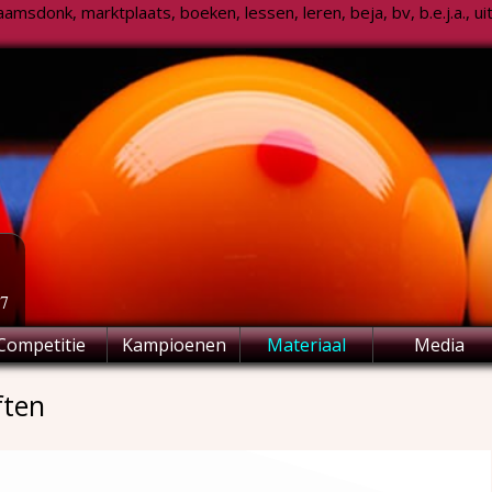
msdonk, marktplaats, boeken, lessen, leren, beja, bv, b.e.j.a., uitsl
77
Competitie
Kampioenen
Materiaal
Media
ften