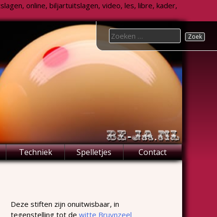
agen, online, biljartuitslagen, video, les, libre, kader,
Search
for:
Techniek
Spelletjes
Contact
Deze stiften zijn onuitwisbaar, in
tegenstelling tot de
witte Bruynzeel